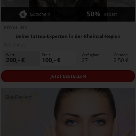
50%
Gutschein
Rabatt
ROYAL INK
Deine Tattoo-Experten in der Rheintal-Region
Ort:
Vaduz
Wert:
Preis:
Verfügbar:
Versand:
200,- €
100,- €
27
2,50 €
JETZT
BESTELLEN