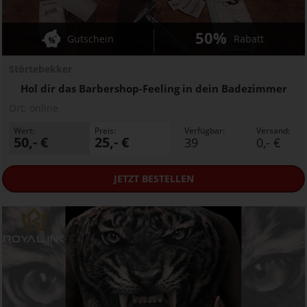
50%
Gutschein
Rabatt
Störtebekker
Hol dir das Barbershop-Feeling in dein Badezimmer
Ort:
online
Wert:
Preis:
Verfügbar:
Versand:
50,- €
25,- €
39
0,- €
JETZT
BESTELLEN