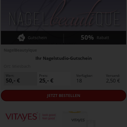
50%
Gutschein
Rabatt
NagelBeautyique
Ihr Nagelstudio-Gutschein
Ort:
Miesbach
Wert:
Preis:
Verfügbar:
Versand:
50,- €
25,- €
18
2,50 €
JETZT
BESTELLEN