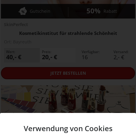
50%
Gutschein
Rabatt
SkinPerfect
Kosmetikinstitut für strahlende Schönheit
Ort:
Bayreuth
Wert:
Preis:
Verfügbar:
Versand:
40,- €
20,- €
16
2,- €
JETZT
BESTELLEN
Verwendung von Cookies