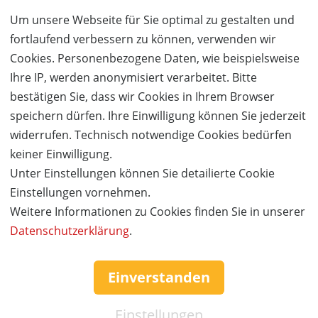
50%
Gutschein
Rabatt
Um unsere Webseite für Sie optimal zu gestalten und
fortlaufend verbessern zu können, verwenden wir
Stilsicher Farbtypberatung
Cookies. Personenbezogene Daten, wie beispielsweise
Farbtyp- und Stilberatung bei Daniela Erath-Mohr
Ihre IP, werden anonymisiert verarbeitet. Bitte
Ort:
Wolfurt
bestätigen Sie, dass wir Cookies in Ihrem Browser
Wert:
Preis:
Verfügbar:
Versand:
speichern dürfen. Ihre Einwilligung können Sie jederzeit
250,- €
125,- €
8
2,50 €
widerrufen. Technisch notwendige Cookies bedürfen
keiner Einwilligung.
JETZT
BESTELLEN
Unter Einstellungen können Sie detailierte Cookie
Einstellungen vornehmen.
Weitere Informationen zu Cookies finden Sie in unserer
Datenschutzerklärung
.
Einverstanden
Einstellungen