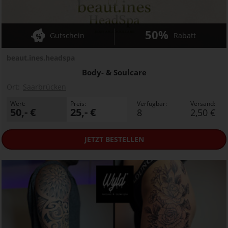
50%
Gutschein
Rabatt
beaut.ines.headspa
Body- & Soulcare
Ort:
Saarbrücken
Wert:
Preis:
Verfügbar:
Versand:
50,- €
25,- €
8
2,50 €
JETZT
BESTELLEN