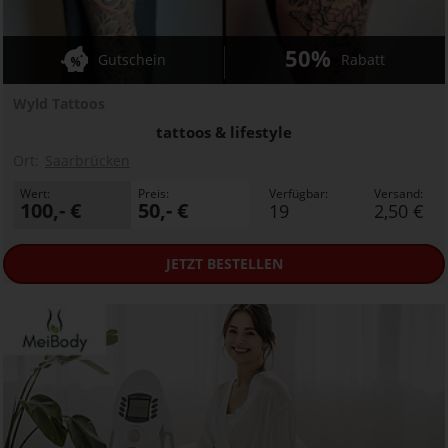
50%
Gutschein
Rabatt
Wyld Tattoos
tattoos & lifestyle
Ort:
Saarbrücken
Wert:
Preis:
Verfügbar:
Versand:
100,- €
50,- €
19
2,50 €
JETZT
BESTELLEN