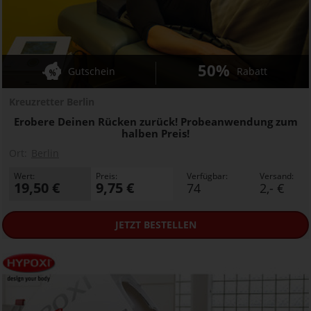
50%
Gutschein
Rabatt
Kreuzretter Berlin
Erobere Deinen Rücken zurück! Probeanwendung zum
halben Preis!
Ort:
Berlin
Wert:
Preis:
Verfügbar:
Versand:
19,50 €
9,75 €
74
2,- €
JETZT
BESTELLEN