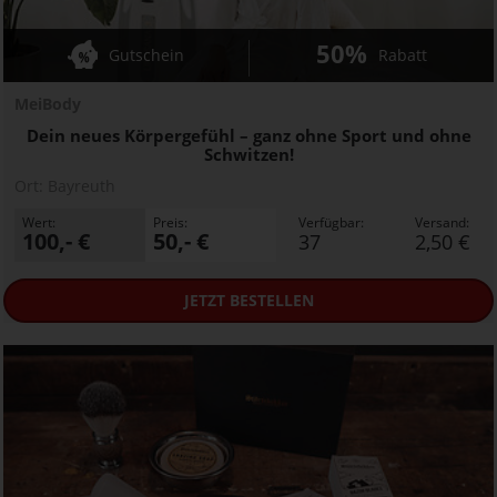
50%
Gutschein
Rabatt
MeiBody
Dein neues Körpergefühl – ganz ohne Sport und ohne
Schwitzen!
Ort:
Bayreuth
Wert:
Preis:
Verfügbar:
Versand:
100,- €
50,- €
37
2,50 €
JETZT
BESTELLEN