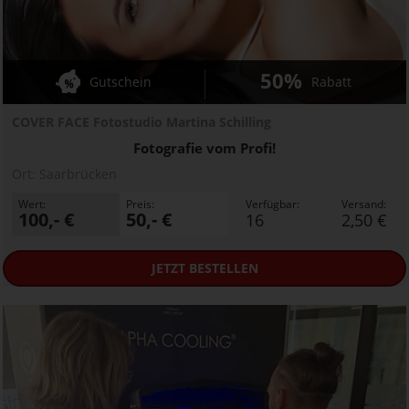
50%
Gutschein
Rabatt
COVER FACE Fotostudio Martina Schilling
Fotografie vom Profi!
Ort:
Saarbrücken
Wert:
Preis:
Verfügbar:
Versand:
100,- €
50,- €
16
2,50 €
JETZT
BESTELLEN