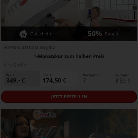
50%
Gutschein
Rabatt
HYPOXI STUDIO Steglitz
1-Monatskur zum halben Preis
Ort:
Berlin
Wert:
Preis:
Verfügbar:
Versand:
349,- €
174,50 €
7
3,50 €
JETZT
BESTELLEN