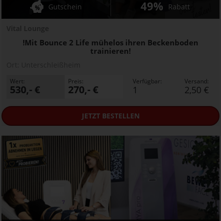
49%
Gutschein
Rabatt
Vital Lounge
!Mit Bounce 2 Life mühelos ihren Beckenboden
trainieren!
Ort:
Unterschleißheim
Wert:
Preis:
Verfügbar:
Versand:
530,- €
270,- €
1
2,50 €
JETZT
BESTELLEN