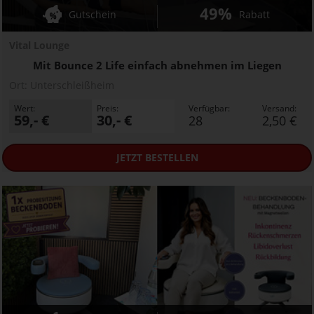
49%
Gutschein
Rabatt
Vital Lounge
Mit Bounce 2 Life einfach abnehmen im Liegen
Ort:
Unterschleißheim
Wert:
Preis:
Verfügbar:
Versand:
59,- €
30,- €
28
2,50 €
JETZT
BESTELLEN