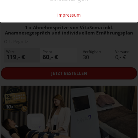
50%
Gutschein
Rabatt
Impressum
VitaSoma
1 x Abnehmspritze von VitaSoma inkl.
Anamnesegespräch und individuellem Ernährungsplan
Ort:
Pegnitz
Wert:
Preis:
Verfügbar:
Versand:
119,- €
60,- €
30
0,- €
JETZT
BESTELLEN