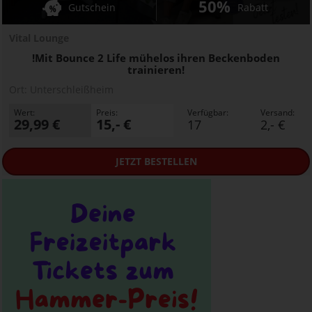
50%
Gutschein
Rabatt
Vital Lounge
!Mit Bounce 2 Life mühelos ihren Beckenboden
trainieren!
Ort:
Unterschleißheim
Wert:
Preis:
Verfügbar:
Versand:
29,99 €
15,- €
17
2,- €
JETZT
BESTELLEN