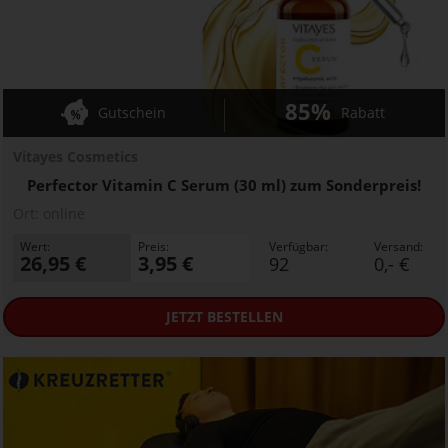
85%
Gutschein
Rabatt
Vitayes Cosmetics
Perfector Vitamin C Serum (30 ml) zum Sonderpreis!
Ort:
online
Wert:
Preis:
Verfügbar:
Versand:
26,95 €
3,95 €
92
0,- €
JETZT
BESTELLEN