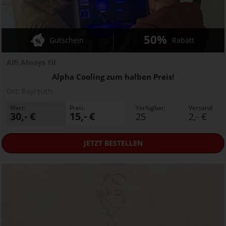
50%
Gutschein
Rabatt
Alfi Always Fit
Alpha Cooling zum halben Preis!
Ort:
Bayreuth
Wert:
Preis:
Verfügbar:
Versand:
30,- €
15,- €
25
2,- €
JETZT
BESTELLEN