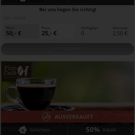
Bettwaren-Shop.de
Bei uns liegen Sie richtig!
Ort:
online
Wert:
Preis:
Verfügbar:
Versand:
50,- €
25,- €
0
2,50 €
AUSVERKAUFT
AUSVERKAUFT
50%
Gutschein
Rabatt
Pico Café