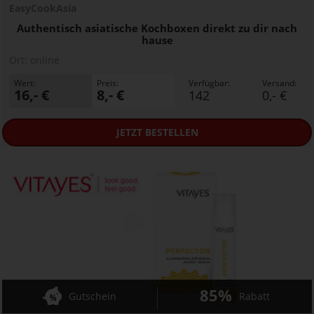
EasyCookAsia
Authentisch asiatische Kochboxen direkt zu dir nach
hause
Ort:
online
Wert:
Preis:
Verfügbar:
Versand:
16,- €
8,- €
142
0,- €
JETZT
BESTELLEN
85%
Gutschein
Rabatt