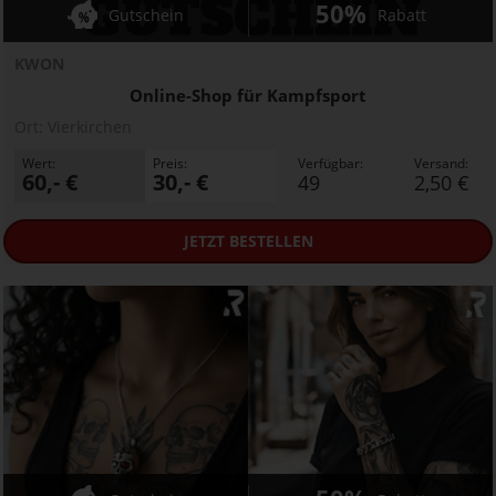
50%
Gutschein
Rabatt
KWON
Online-Shop für Kampfsport
Ort:
Vierkirchen
Wert:
Preis:
Verfügbar:
Versand:
60,- €
30,- €
49
2,50 €
JETZT
BESTELLEN