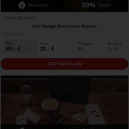
50%
Gutschein
Rabatt
BASSA BAVIERA
Der lässige Amaro aus Bayern
Ort:
online
Wert:
Preis:
Verfügbar:
Versand:
40,- €
20,- €
84
0,- €
JETZT
BESTELLEN