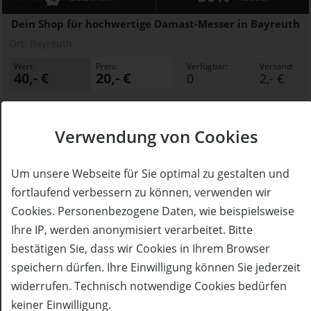
Damastshop.de
Dein Shop für hochwertige Damast-Messer in Bayreuth
Ort:
Bayreuth
Wert:
Preis:
Verfügbar:
Versand:
40,- €
20,- €
0
2,- €
AUSVERKAUFT
Verwendung von Cookies
Um unsere Webseite für Sie optimal zu gestalten und
fortlaufend verbessern zu können, verwenden wir
Cookies. Personenbezogene Daten, wie beispielsweise
Ihre IP, werden anonymisiert verarbeitet. Bitte
bestätigen Sie, dass wir Cookies in Ihrem Browser
speichern dürfen. Ihre Einwilligung können Sie jederzeit
AUSVERKAUFT
widerrufen. Technisch notwendige Cookies bedürfen
50%
Gutschein
Rabatt
keiner Einwilligung.
Ammersee Bavaria