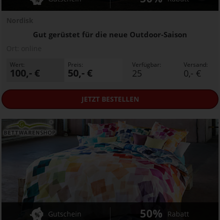
Nordisk
Gut gerüstet für die neue Outdoor-Saison
Ort:
online
Wert:
Preis:
Verfügbar:
Versand:
100,- €
50,- €
25
0,- €
JETZT
BESTELLEN
50%
Gutschein
Rabatt