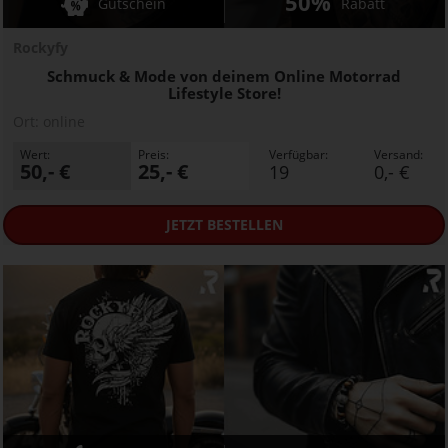
50%
Gutschein
Rabatt
Rockyfy
Schmuck & Mode von deinem Online Motorrad
Lifestyle Store!
Ort:
online
Wert:
Preis:
Verfügbar:
Versand:
50,- €
25,- €
19
0,- €
JETZT
BESTELLEN