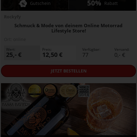
50%
Gutschein
Rabatt
Rockyfy
Schmuck & Mode von deinem Online Motorrad
Lifestyle Store!
Ort:
online
Wert:
Preis:
Verfügbar:
Versand:
25,- €
12,50 €
77
0,- €
JETZT
BESTELLEN