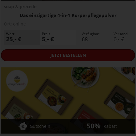
soap & precede
Das einzigartige 4-in-1 Körperpflegepulver
Ort:
online
Wert:
Preis:
Verfügbar:
Versand:
25,- €
5,- €
68
0,- €
JETZT
BESTELLEN
50%
Gutschein
Rabatt