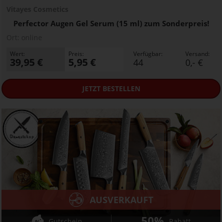
Vitayes Cosmetics
Perfector Augen Gel Serum (15 ml) zum Sonderpreis!
Ort:
online
Wert:
Preis:
Verfügbar:
Versand:
39,95 €
5,95 €
44
0,- €
JETZT
BESTELLEN
AUSVERKAUFT
50%
Gutschein
Rabatt