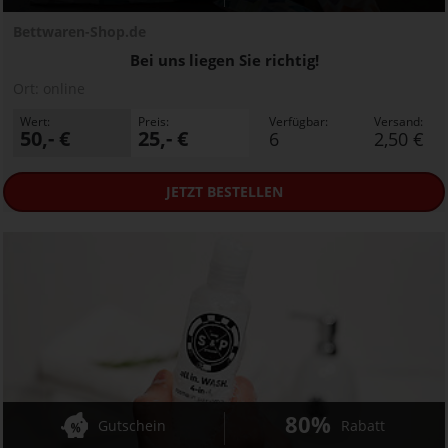
Bettwaren-Shop.de
Bei uns liegen Sie richtig!
Ort:
online
Wert:
Preis:
Verfügbar:
Versand:
50,- €
25,- €
6
2,50 €
JETZT
BESTELLEN
80%
Gutschein
Rabatt