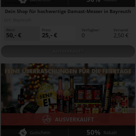
Damastshop.de
Dein Shop für hochwertige Damast-Messer in Bayreuth
Ort:
Bayreuth
Wert:
Preis:
Verfügbar:
Versand:
50,- €
25,- €
0
2,50 €
AUSVERKAUFT
AUSVERKAUFT
50%
Gutschein
Rabatt
Senf.de