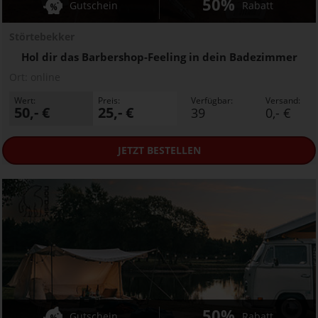
50%
Gutschein
Rabatt
Störtebekker
Hol dir das Barbershop-Feeling in dein Badezimmer
Ort:
online
Wert:
Preis:
Verfügbar:
Versand:
50,- €
25,- €
39
0,- €
JETZT
BESTELLEN
50%
Gutschein
Rabatt