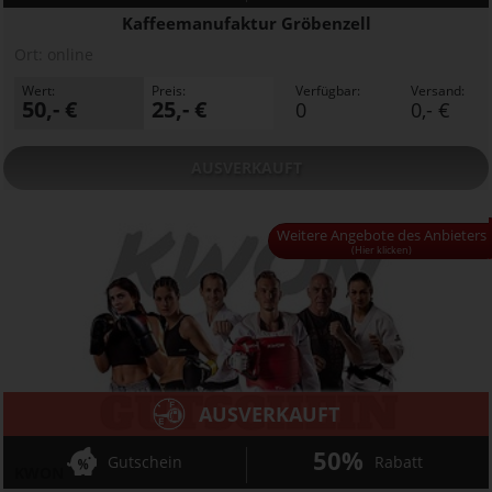
Kaffeemanufaktur Gröbenzell
Ort:
online
Wert:
Preis:
Verfügbar:
Versand:
50,- €
25,- €
0
0,- €
AUSVERKAUFT
Weitere Angebote des Anbieters
Weitere Angebote des Anbieters
(Hier klicken)
AUSVERKAUFT
50%
Gutschein
Rabatt
KWON