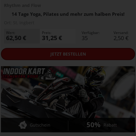
Rhythm and Flow
14 Tage Yoga, Pilates und mehr zum halben Preis!
Ort:
St. Ingbert
Wert:
Preis:
Verfügbar:
Versand:
62,50 €
31,25 €
35
2,50 €
JETZT
BESTELLEN
50%
Gutschein
Rabatt