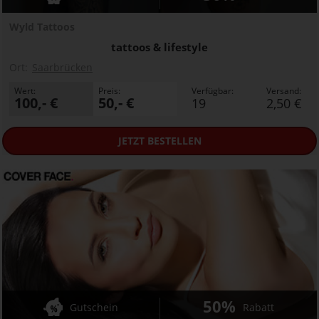
Wyld Tattoos
tattoos & lifestyle
Ort:
Saarbrücken
Wert:
Preis:
Verfügbar:
Versand:
100,- €
50,- €
19
2,50 €
JETZT
BESTELLEN
50%
Gutschein
Rabatt