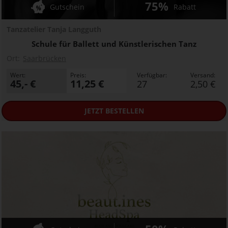
75%
Gutschein
Rabatt
Tanzatelier Tanja Langguth
Schule für Ballett und Künstlerischen Tanz
Ort:
Saarbrücken
Wert:
Preis:
Verfügbar:
Versand:
45,- €
11,25 €
27
2,50 €
JETZT
BESTELLEN