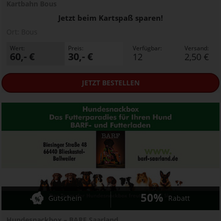
Kartbahn Bous
Jetzt beim Kartspaß sparen!
Ort:
Bous
Wert:
Preis:
Verfügbar:
Versand:
60,- €
30,- €
12
2,50 €
JETZT
BESTELLEN
50%
Gutschein
Rabatt
Hundesnackbox – BARF Saarland