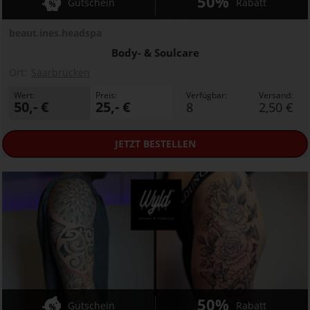
50%
Gutschein
Rabatt
beaut.ines.headspa
Body- & Soulcare
Ort:
Saarbrücken
Wert:
Preis:
Verfügbar:
Versand:
50,- €
25,- €
8
2,50 €
JETZT
BESTELLEN
50%
Gutschein
Rabatt