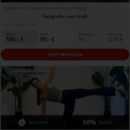
COVER FACE Fotostudio Martina Schilling
Fotografie vom Profi!
Ort:
Saarbrücken
Wert:
Preis:
Verfügbar:
Versand:
100,- €
50,- €
16
2,50 €
JETZT
BESTELLEN
50%
Gutschein
Rabatt