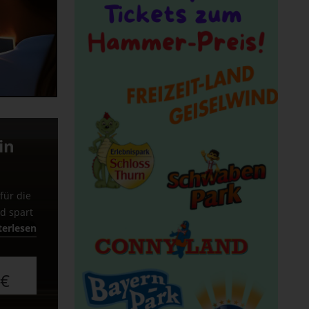
in
für die
nd spart
erlesen
 €