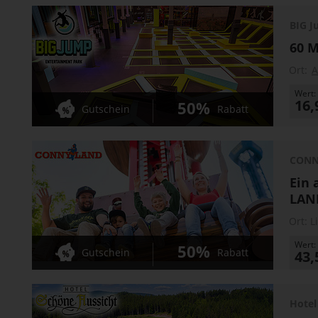
BIG 
60 M
Ort:
A
Wert:
16,
50%
Gutschein
Rabatt
CONN
Ein 
LAN
Ort:
L
Wert:
50%
Gutschein
Rabatt
43,
Hotel