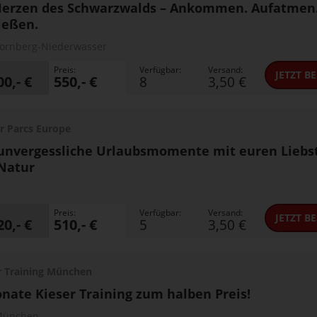
Herzen des Schwarzwalds – Ankommen. Aufatmen
ießen.
ornberg-Niederwasser
Preis:
Verfügbar:
Versand:
JETZT
BE
00,- €
550,- €
8
3,50 €
r Parcs Europe
unvergessliche Urlaubsmomente mit euren Liebs
Natur
Preis:
Verfügbar:
Versand:
JETZT
BE
20,- €
510,- €
5
3,50 €
r Training München
nate Kieser Training zum halben Preis!
München