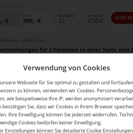
ad Griesbach
Preis:
Verfügbar:
Versand:
JETZT
BE
,- €
390,- €
12
3,50 €
unhamer - Suite & Spa
ernachtungen für 2 Personen in einer Suite zum 
s! Adults only!
Verwendung von Cookies
ad Griesbach
Preis:
Verfügbar:
Versand:
JETZT
BE
,- €
190,- €
11
3,50 €
unsere Webseite für Sie optimal zu gestalten und fortlaufe
bessern zu können, verwenden wir Cookies. Personenbezog
n, wie beispielsweise Ihre IP, werden anonymisiert verarbei
 Luisenpark & Hotel Luise
e bestätigen Sie, dass wir Cookies in Ihrem Browser speiche
ernachtungen für 2 Personen an der Südlichen
en. Ihre Einwilligung können Sie jederzeit widerrufen. Tech
straße zum halben Preis!
wendige Cookies bedürfen keiner Einwilligung.
ad Bergzabern
r Einstellungen können Sie detailierte Cookie Einstellunge