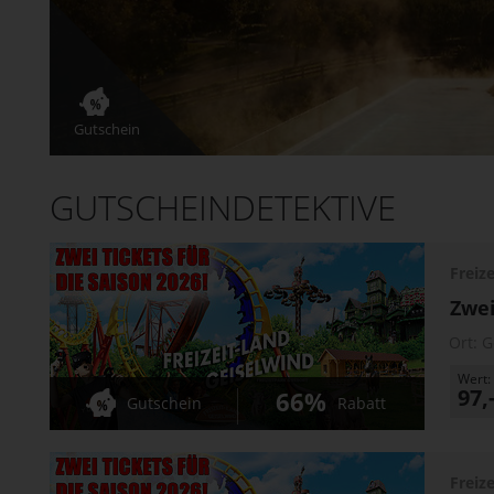
Gutschein
GUTSCHEINDETEKTIVE
Freiz
Zwei
Ort:
G
Wert:
97,
66%
Gutschein
Rabatt
Freiz