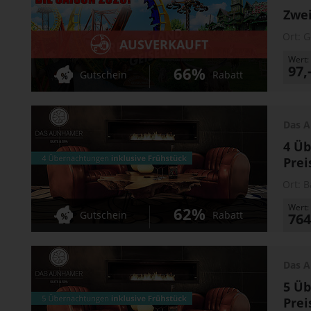
Zwei
Ort:
G
AUSVERKAUFT
Wert:
97,
66%
Gutschein
Rabatt
Das A
4 Üb
Prei
Ort:
B
Wert:
62%
Gutschein
Rabatt
764
Das A
5 Üb
Prei