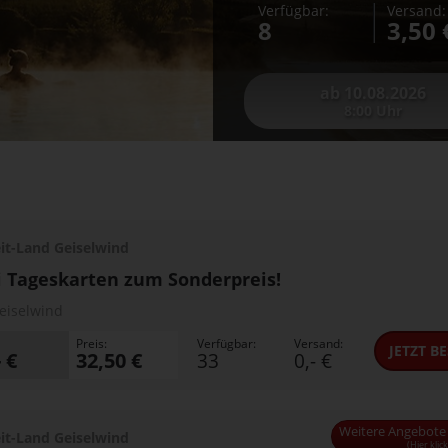
Verfügbar:
Versand:
8
3,50 
ab 10.08.2026
8:00 Uhr
eit-Land Geiselwind
 Tageskarten zum Sonderpreis!
eiselwind
Preis:
Verfügbar:
Versand:
JETZT
BE
- €
32,50 €
33
0,- €
Weitere Angebote 
Weitere Angebote 
eit-Land Geiselwind
(Hier klic