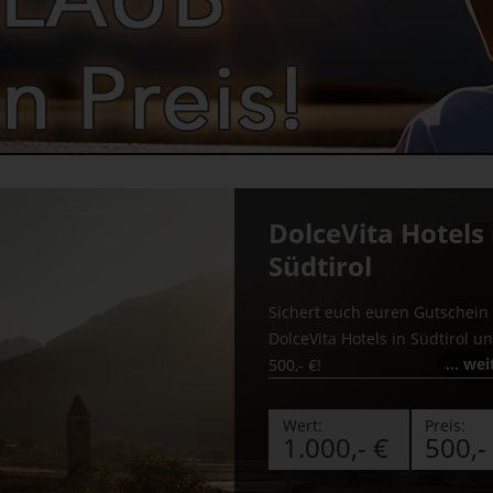
DolceVita Hotels 
Südtirol
Sichert euch euren Gutschein 
DolceVita Hotels in Südtirol u
… weit
500,- €!
Wert:
Preis:
1.000,- €
500,-