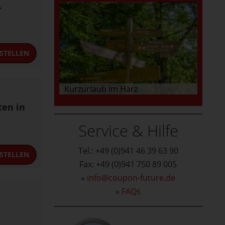
.
STELLEN
Kurzurlaub im Harz
ten in
Service & Hilfe
Tel.: +49 (0)941 46 39 63 90
STELLEN
Fax: +49 (0)941 750 89 005
»
info@coupon-future.de
»
FAQs