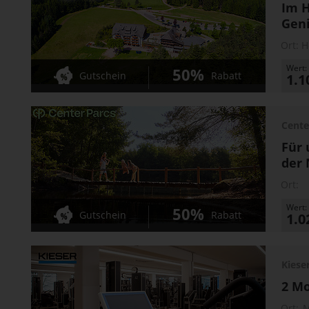
Im 
Gen
Ort:
H
Wert:
50%
Gutschein
Rabatt
1.1
Cente
Für 
der 
Ort:
Wert:
50%
Gutschein
Rabatt
1.0
Kiese
2 Mo
Ort: