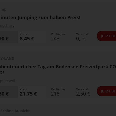
Jump
inuten Jumping zum halben Preis!
ugsburg
Preis:
Verfügbar:
Versand:
JETZT
BE
90 €
8,45 €
243
0,- €
Y-LAND
abenteuerlicher Tag am Bodensee Freizeitpark 
D!
ipperswil
Preis:
Verfügbar:
Versand:
JETZT
BE
50 €
21,75 €
218
2,50 €
 Schöne Aussicht