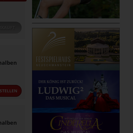
RKAUFT
halben
STELLEN
halben