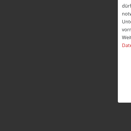
dürf
not
Unte
vor
Wei
Dat