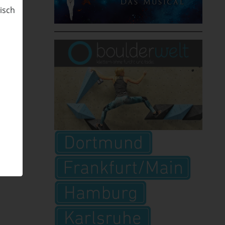
nisch
n