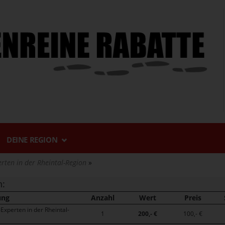
DEINE REGION
rten in der Rheintal-Region
n:
ung
Anzahl
Wert
Preis
Experten in der Rheintal-
1
200,- €
100,- €