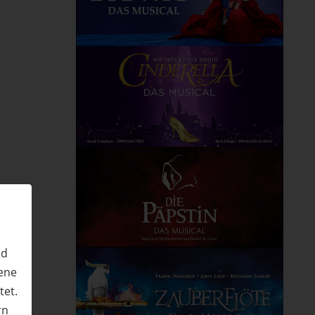
nd
ene
tet.
rn