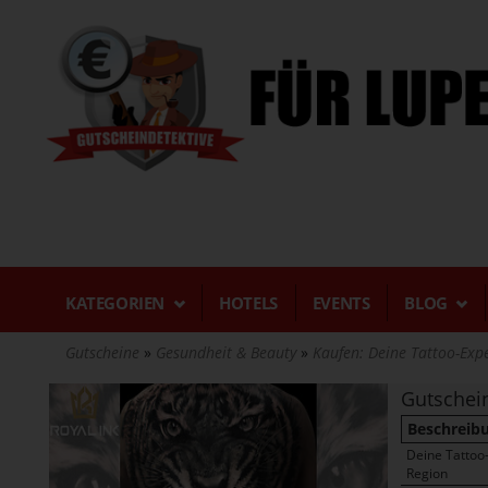
Direkt
zum
Inhalt
KATEGORIEN
HOTELS
EVENTS
BLOG
Gutscheine
Gesundheit & Beauty
Kaufen: Deine Tattoo-Expe
Gutschei
Beschreib
Deine Tattoo-
Region