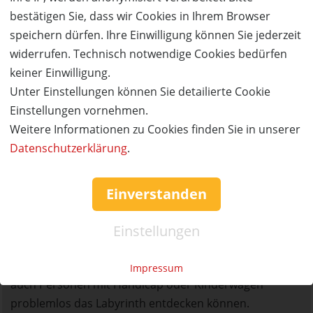
Rätsel-Rallye eignet sich hervorragend für Geburtstage,
bestätigen Sie, dass wir Cookies in Ihrem Browser
Gruppen, Teamevents, Familien und natürlich auch für
speichern dürfen. Ihre Einwilligung können Sie jederzeit
Schulklassen. Hier empfiehlt es sich, kleine Gruppen zu
widerrufen. Technisch notwendige Cookies bedürfen
bilden und die Rätsel-Rallye als Challenge zu bestreiten.
keiner Einwilligung.
Unter Einstellungen können Sie detailierte Cookie
Abenteuerstationen mit unterschiedlichem
Einstellungen vornehmen.
Schweregrad für Klein & Groß
Weitere Informationen zu Cookies finden Sie in unserer
Auf dem Weg zum Aussichtsturm/Navigationsturm,
Datenschutzerklärung
.
befinden sich 18 lustige Abenteuerstationen zum
Balancieren, Hangeln und Hüpfen. Für Grusel-
Liebhaber gibt es neuerdings auch einen schaurig-
Einverstanden
schönen Gruselgang.
Einstellungen
Barrierefrei
Fast alle Abenteuergänge lassen sich umgehen, sodass
Impressum
auch Personen mit Handicap oder Kinderwagen
problemlos das Labyrinth entdecken können.