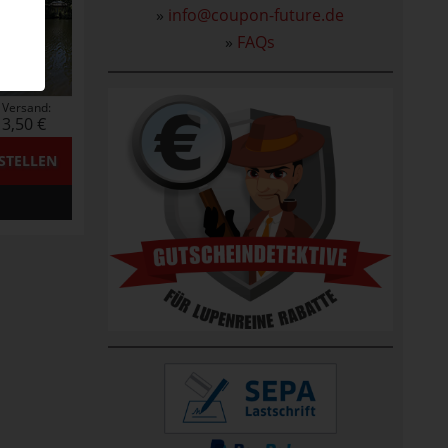
»
info@coupon-future.de
»
FAQs
Versand:
3,50 €
STELLEN