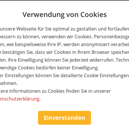
Verwendung von Cookies
unsere Webseite für Sie optimal zu gestalten und fortlaufe
euerlabyrinth Lüneburger Heide
bessern zu können, verwenden wir Cookies. Personenbezog
 Tickets für Erwachsene und Kinder zum halben Pr
n, wie beispielsweise Ihre IP, werden anonymisiert verarbei
ispingen
e bestätigen Sie, dass wir Cookies in Ihrem Browser speiche
en. Ihre Einwilligung können Sie jederzeit widerrufen. Tech
Preis:
Verfügbar:
Versand:
AUSVER
- €
15,- €
0
2,- €
wendige Cookies bedürfen keiner Einwilligung.
r Einstellungen können Sie detailierte Cookie Einstellunge
nehmen.
tere Informationen zu Cookies finden Sie in unserer
enschutzerklärung
.
npark & Hotel Luise
Molitors Mühle
chtungen für 2 Personen
Kurzurlaub für 2 Personen
üdlichen Weinstraße zum
Eifel zum halben Prei
Einverstanden
halben Preis!