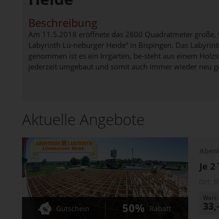
Beschreibung
Am 11.5.2018 eröffnete das 2800 Quadratmeter große,
Labyrinth Lü-neburger Heide“ in Bispingen. Das Labyrin
genommen ist es ein Irrgarten, be-steht aus einem Holz
jederzeit umgebaut und somit auch immer wieder neu ge
Aktuelle Angebote
Abent
Je 2
Ort:
B
Wert:
33,
50%
Gutschein
Rabatt