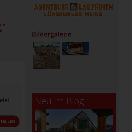
.de
e
Bildergalerie
Neu im Blog
eis!
TELLEN