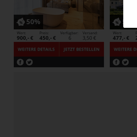
50%
50%
Wert:
Preis:
Verfügbar:
Versand:
Wert:
P
900,- €
450,- €
477,- €
6
3,50 €
WEITERE DETAILS
JETZT
BESTELLEN
WEITERE D