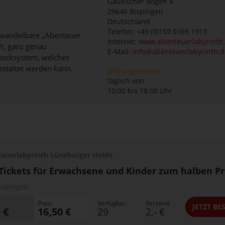
Gaußscher Bogen 4
29646
Bispingen
Deutschland
Telefon: +49 (0)159 0169 1913
 wandelbare „Abenteuer
Internet:
www.abenteuerlabyrinth
th, ganz genau
E-Mail:
info@abenteuerlabyrinth.d
stecksystem, welches
staltet werden kann.
Öffnungszeiten:
täglich von
10:00 bis 18:00 Uhr
euerlabyrinth Lüneburger Heide
 Tickets für Erwachsene und Kinder zum halben Pr
ispingen
Preis:
Verfügbar:
Versand:
JETZT
BES
- €
16,50 €
29
2,- €