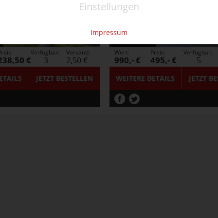
Einstellungen
50%
Impressum
reis:
Verfügbar:
Versand:
Wert:
Preis:
Verfügbar:
238,50 €
990,- €
495,- €
3
2,50 €
5
ETAILS
JETZT
BESTELLEN
WEITERE DETAILS
JETZT
BE