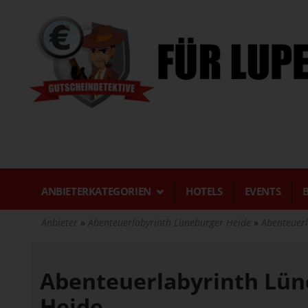
Direkt
zum
Inhalt
ANBIETERKATEGORIEN
HOTELS
EVENTS
Anbieter
Abenteuerlabyrinth Lüneburger Heide
Abenteuerl
Abenteuerlabyrinth Lün
Heide