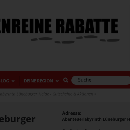
BLOG
DEINE REGION
abyrinth Lüneburger Heide - Gutscheine & Aktionen
Adresse:
eburger
Abenteuerlabyrinth Lüneburger H