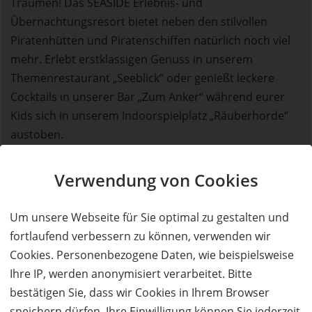
Träumen! Das SEASIDE Erlebnis- und
Übernachtungsresort bietet neben den stilvollen
Piratenhütten und Piratenschiffen natürlich noch viel
mehr. Erlebt erstklassigen Genuss in unserem
Themenrestaurant „Seeblick“ oder genießt leckere
Cocktails in unserer Bar „Zum Anker“ während eurer
Kids sich in unserem Indoorspielplatz „Räuberhorde“
austoben.
Erstklassig Übernachten in unseren stilvollen
Verwendung von Cookies
Piratenschiffen und Piratenhütten
Für alle die nicht genug Erleben können, geht das
Um unsere Webseite für Sie optimal zu gestalten und
Abenteuer auch nach Parkschluss weiter. Die
fortlaufend verbessern zu können, verwenden wir
Bungalows sind voll ausgestattet und liebevoll
Cookies. Personenbezogene Daten, wie beispielsweise
thematisiert . Ihr verbringt eine einzigartige Nacht
Ihre IP, werden anonymisiert verarbeitet. Bitte
voller Action, Fun und Abenteuer. In nur 2 Gehminuten
bestätigen Sie, dass wir Cookies in Ihrem Browser
erreicht ihr das
Freizeit-Land Geiselwind
.
speichern dürfen. Ihre Einwilligung können Sie jederzeit