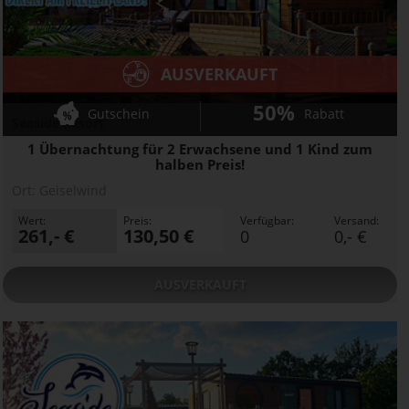
AUSVERKAUFT
50%
Gutschein
Rabatt
Seaside Resort
1 Übernachtung für 2 Erwachsene und 1 Kind zum
halben Preis!
Ort:
Geiselwind
Wert:
Preis:
Verfügbar:
Versand:
261,- €
130,50 €
0
0,- €
AUSVERKAUFT