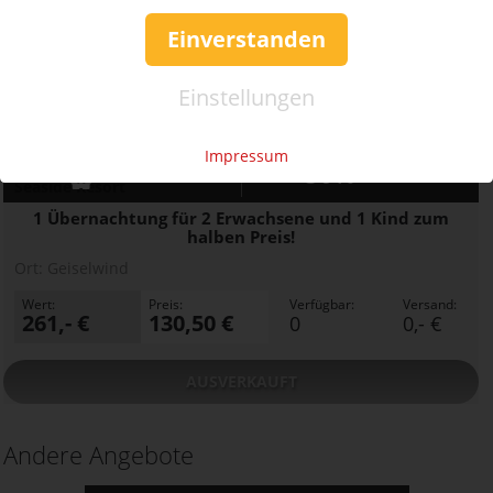
Einverstanden
Einstellungen
AUSVERKAUFT
Impressum
50%
Gutschein
Rabatt
Seaside Resort
1 Übernachtung für 2 Erwachsene und 1 Kind zum
halben Preis!
Ort:
Geiselwind
Wert:
Preis:
Verfügbar:
Versand:
261,- €
130,50 €
0
0,- €
AUSVERKAUFT
Andere Angebote