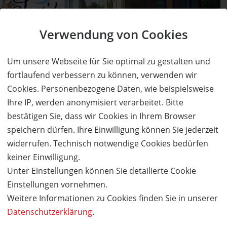
Verwendung von Cookies
AUSVERKAUFT
Um unsere Webseite für Sie optimal zu gestalten und
50%
fortlaufend verbessern zu können, verwenden wir
Gutschein
Rabatt
Seaside Resort
Cookies. Personenbezogene Daten, wie beispielsweise
1 Übernachtung für 2 Erwachsene und 1 Kind zum
Ihre IP, werden anonymisiert verarbeitet. Bitte
halben Preis!
bestätigen Sie, dass wir Cookies in Ihrem Browser
Ort:
Geiselwind
speichern dürfen. Ihre Einwilligung können Sie jederzeit
Wert:
Preis:
Verfügbar:
Versand:
widerrufen. Technisch notwendige Cookies bedürfen
261,- €
130,50 €
0
0,- €
keiner Einwilligung.
Unter Einstellungen können Sie detailierte Cookie
AUSVERKAUFT
Einstellungen vornehmen.
Weitere Informationen zu Cookies finden Sie in unserer
Datenschutzerklärung
.