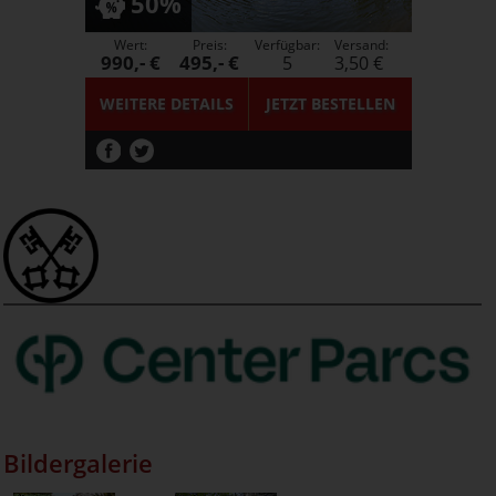
50%
Wert:
Preis:
Verfügbar:
Versand:
990,- €
495,- €
5
3,50 €
WEITERE DETAILS
JETZT
BESTELLEN
Bildergalerie