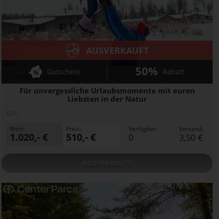
AUSVERKAUFT
50%
Gutschein
Rabatt
Center Parcs Europe
Für unvergessliche Urlaubsmomente mit euren
Liebsten in der Natur
Ort:
Wert:
Preis:
Verfügbar:
Versand:
1.020,- €
510,- €
0
3,50 €
AUSVERKAUFT