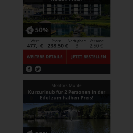
50%
Wert:
Preis:
Verfügbar:
Versand:
477,- €
238,50 €
3
2,50 €
WEITERE DETAILS
JETZT
BESTELLEN
Molitors Mühle
Kurzurlaub für 2 Personen in der
Eifel zum halben Preis!