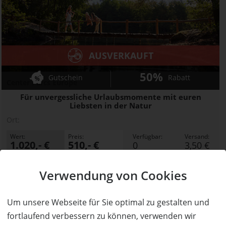
AUSVERKAUFT
50%
Gutschein
Rabatt
Center Parcs Europe
Für unvergessliche Urlaubsmomente mit euren
Liebsten in der Natur
Ort:
Wert:
Preis:
Verfügbar:
Versand:
1.020,- €
510,- €
0
3,50 €
AUSVERKAUFT
Verwendung von Cookies
Um unsere Webseite für Sie optimal zu gestalten und
fortlaufend verbessern zu können, verwenden wir