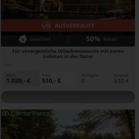
AUSVERKAUFT
50%
Gutschein
Rabatt
Center Parcs Europe
Für unvergessliche Urlaubsmomente mit euren
Liebsten in der Natur
Ort:
Wert:
Preis:
Verfügbar:
Versand:
1.020,- €
510,- €
0
3,50 €
AUSVERKAUFT