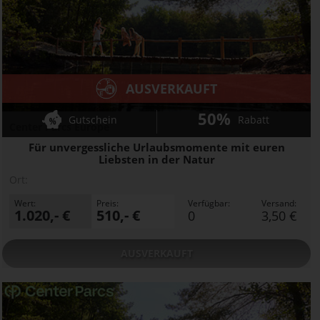
AUSVERKAUFT
50%
Gutschein
Rabatt
Center Parcs Europe
Für unvergessliche Urlaubsmomente mit euren
Liebsten in der Natur
Ort:
Wert:
Preis:
Verfügbar:
Versand:
1.020,- €
510,- €
0
3,50 €
AUSVERKAUFT