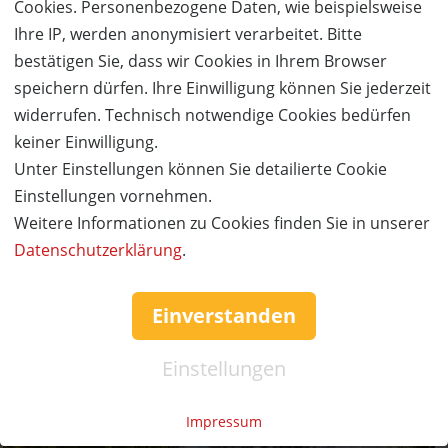
Cookies. Personenbezogene Daten, wie beispielsweise
Ihre IP, werden anonymisiert verarbeitet. Bitte
bestätigen Sie, dass wir Cookies in Ihrem Browser
speichern dürfen. Ihre Einwilligung können Sie jederzeit
widerrufen. Technisch notwendige Cookies bedürfen
AUSVERKAUFT
keiner Einwilligung.
50%
Gutschein
Rabatt
Unter Einstellungen können Sie detailierte Cookie
Center Parcs Europe
Einstellungen vornehmen.
Für unvergessliche Urlaubsmomente mit euren
Liebsten in der Natur
Weitere Informationen zu Cookies finden Sie in unserer
Ort:
Datenschutzerklärung
.
Wert:
Preis:
Verfügbar:
Versand:
1.020,- €
510,- €
0
3,50 €
Einverstanden
AUSVERKAUFT
Einstellungen
Impressum