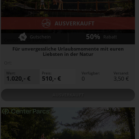
AUSVERKAUFT
50%
Gutschein
Rabatt
Center Parcs Europe
Für unvergessliche Urlaubsmomente mit euren
Liebsten in der Natur
Ort:
Wert:
Preis:
Verfügbar:
Versand:
1.020,- €
510,- €
0
3,50 €
AUSVERKAUFT