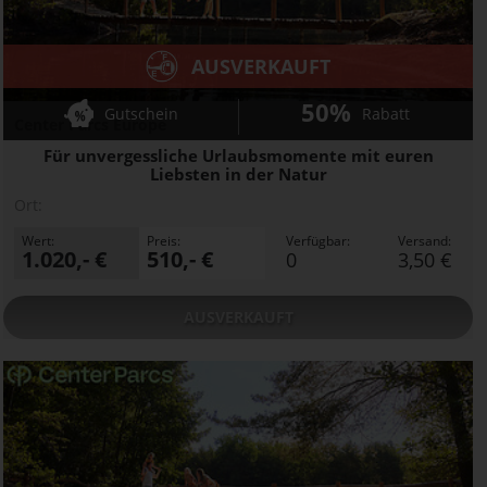
AUSVERKAUFT
50%
Gutschein
Rabatt
Center Parcs Europe
Für unvergessliche Urlaubsmomente mit euren
Liebsten in der Natur
Ort:
Wert:
Preis:
Verfügbar:
Versand:
1.020,- €
510,- €
0
3,50 €
AUSVERKAUFT