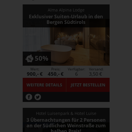
Alma Alpina Lodge
Exklusiver Suiten-Urlaub in den
Bergen Südtirols
50%
Wert:
Preis:
Verfügbar:
Versand:
900,- €
450,- €
6
3,50 €
WEITERE DETAILS
JETZT
BESTELLEN
Hotel Luisenpark & Hotel Luise
3 Übernachtungen für 2 Personen
an der Südlichen Weinstraße zum
halben Preis!