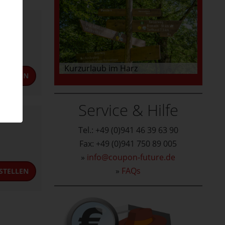
Kurzurlaub im Harz
STELLEN
Service & Hilfe
Tel.: +49 (0)941 46 39 63 90
Fax: +49 (0)941 750 89 005
»
info@coupon-future.de
»
FAQs
STELLEN