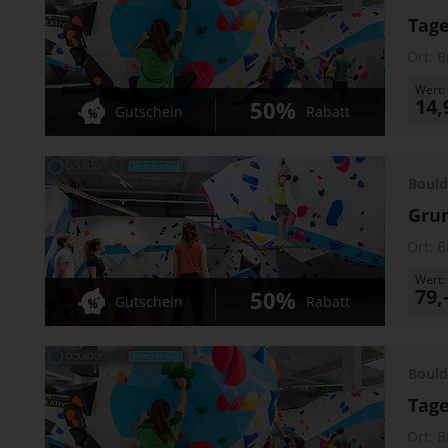
Tage
Ort:
B
Wert:
14,
50%
Gutschein
Rabatt
Bould
Grun
Ort:
B
Wert:
79,
50%
Gutschein
Rabatt
Bould
Tage
Ort:
B