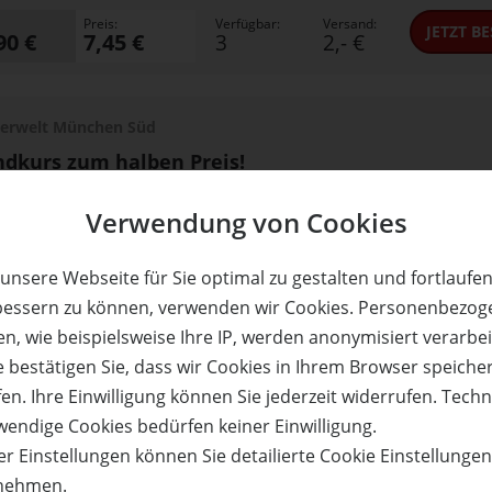
Preis:
Verfügbar:
Versand:
JETZT
BE
90 €
7,45 €
3
2,- €
erwelt München Süd
dkurs zum halben Preis!
runnthal
Verwendung von Cookies
Preis:
Verfügbar:
Versand:
JETZT
BE
- €
39,50 €
4
0,- €
unsere Webseite für Sie optimal zu gestalten und fortlaufe
bessern zu können, verwenden wir Cookies. Personenbezog
n, wie beispielsweise Ihre IP, werden anonymisiert verarbei
erwelt München Süd
e bestätigen Sie, dass wir Cookies in Ihrem Browser speiche
enspaßtag zum halben Preis!
en. Ihre Einwilligung können Sie jederzeit widerrufen. Tech
runnthal
wendige Cookies bedürfen keiner Einwilligung.
Preis:
Verfügbar:
Versand:
JETZT
BE
r Einstellungen können Sie detailierte Cookie Einstellunge
- €
29,50 €
4
0,- €
nehmen.