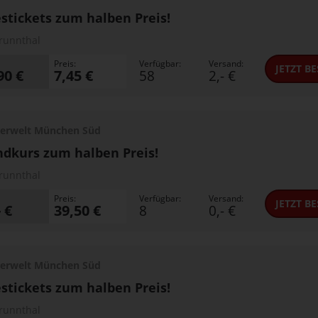
stickets zum halben Preis!
runnthal
Preis:
Verfügbar:
Versand:
JETZT
BE
90 €
7,45 €
58
2,- €
erwelt München Süd
dkurs zum halben Preis!
runnthal
Preis:
Verfügbar:
Versand:
JETZT
BE
- €
39,50 €
8
0,- €
erwelt München Süd
stickets zum halben Preis!
runnthal