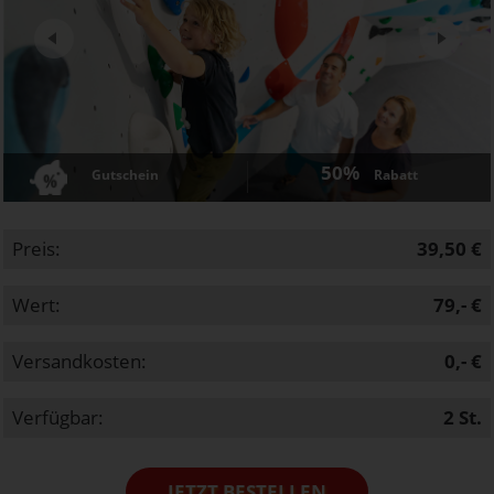
Next
50%
Gutschein
Rabatt
Preis:
39,50 €
Wert:
79,- €
Versandkosten:
0,- €
Verfügbar:
2
St.
JETZT BESTELLEN