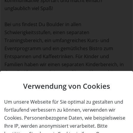
kommunikative Sportart und macht einfach
unglaublich viel Spaß!
Bei uns findest Du Boulder in allen
Schwierigkeitsstufen, einen separaten
Trainingsbereich, ein umfangreiches Kurs- und
Eventprogramm und ein gemütliches Bistro zum
Entspannen und Kaffeetrinken. Für Kinder und
Familien haben wir einen separaten Kinderbereich, in
dem die Kleinen nach Lust und Laune klettern können.
Verwendung von Cookies
GRUNDKURS
Um unsere Webseite für Sie optimal zu gestalten und
Unser Grundkurs richtet sich an Boulderneulinge
fortlaufend verbessern zu können, verwenden wir
und Wiedereinsteiger*innen ab 16 Jahren.
Cookies. Personenbezogene Daten, wie beispielsweise
Alleinige Voraussetzungen sind die Freude an der
Ihre IP, werden anonymisiert verarbeitet. Bitte
Bewegung und Interesse, etwas Neues zu lernen.