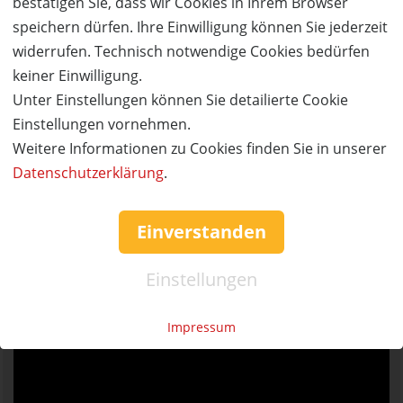
bestätigen Sie, dass wir Cookies in Ihrem Browser
Ziel des Kurses ist es, gemeinsam mit anderen
speichern dürfen. Ihre Einwilligung können Sie jederzeit
einen (Wieder-)Einstieg ins Bouldern zu finden
widerrufen. Technisch notwendige Cookies bedürfen
und erste hilfreiche Bewegungsmuster zu
keiner Einwilligung.
erlernen und zu verinnerlichen.
Unter Einstellungen können Sie detailierte Cookie
Lerninhalte sind allgemeine Grundkenntnisse
Einstellungen vornehmen.
über das Bouldern, Sicherheitsaspekte und alle
Weitere Informationen zu Cookies finden Sie in unserer
wichtigen Grundtechniken wie
Datenschutzerklärung
.
Körperschwerpunktverlagerung, Trittwechsel,
Spreizen und Stützen sowie das Auflösen “offener
Türen”.
Einverstanden
Unsere Trainer*innen sind gezielt durch die
Einstellungen
Boulderwelt ausgebildet.
Impressum