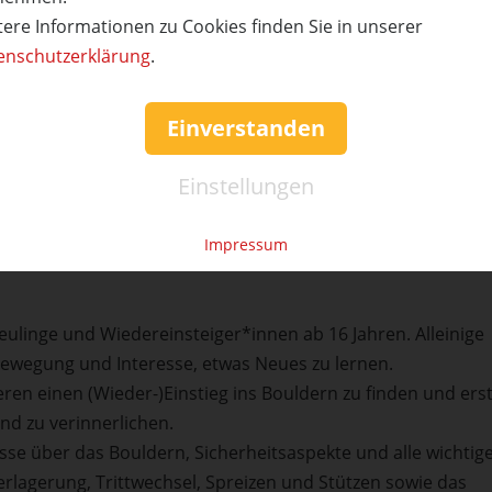
tterns: Ohne Gurt und Seil löst Du in einer sicheren Abspru
tere Informationen zu Cookies finden Sie in unserer
n. Dicke Weichbodenmatten sorgen für eine sichere Landun
enschutzerklärung
.
rper, sondern auch Dein Köpfchen. Bouldern ist eine sehr
Einverstanden
aublich viel Spaß!
Einstellungen
itsstufen, einen separaten Trainingsbereich, ein umfangreic
Bistro zum Entspannen und Kaffeetrinken. Für Kinder und
ch, in dem die Kleinen nach Lust und Laune klettern könne
Impressum
ulinge und Wiedereinsteiger*innen ab 16 Jahren. Alleinige
ewegung und Interesse, etwas Neues zu lernen.
eren einen (Wieder-)Einstieg ins Bouldern zu finden und ers
nd zu verinnerlichen.
sse über das Bouldern, Sicherheitsaspekte und alle wichtig
lagerung, Trittwechsel, Spreizen und Stützen sowie das