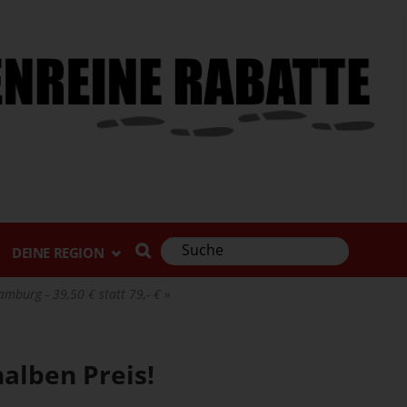
DEINE REGION
mburg - 39,50 € statt 79,- €
alben Preis!