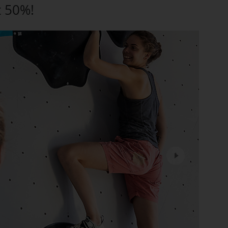
t 50%!
Next