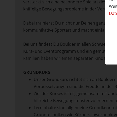
versteckt sich eine besondere Spielart des Kle
Wei
kniffelige Bewegungsprobleme in der Vertikale
Dat
Dabei trainierst Du nicht nur Deinen ganzen Kö
kommunikative Sportart und macht einfach ungl
Bei uns findest Du Boulder in allen Schwierigke
Kurs- und Eventprogramm und ein gemütliches 
Familien haben wir einen separaten Kinderberei
GRUNDKURS
Unser Grundkurs richtet sich an Boulderne
Voraussetzungen sind die Freude an der B
Ziel des Kurses ist es, gemeinsam mit and
hilfreiche Bewegungsmuster zu erlernen u
Lerninhalte sind allgemeine Grundkenntni
Grundtechniken wie Körperschwerpunktver