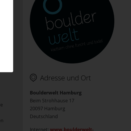
nghöhe
g.
hes
n.
Adresse und Ort
Boulderwelt Hamburg
Beim Strohhause 17
te
20097 Hamburg
Deutschland
en
Internet:
www.boulderwelt-