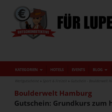
Direkt
zum
Inhalt
KATEGORIEN
HOTELS
EVENTS
BLOG
Wertgutscheine
Sport & Freizeit
Gutschein - Boulderwelt Ha
Boulderwelt Hamburg
Gutschein: Grundkurs zum h