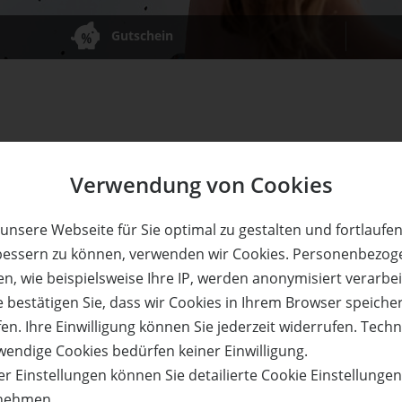
Gutschein
Verwendung von Cookies
erson an einem Grundkurs in der Boulderwelt Hamburg. Eine 
iterverkauf ist untersagt. Nur online unter www.boulderwe
unsere Webseite für Sie optimal zu gestalten und fortlaufe
d "GUTSCHEIN" angeben.
bessern zu können, verwenden wir Cookies. Personenbezog
n, wie beispielsweise Ihre IP, werden anonymisiert verarbei
e bestätigen Sie, dass wir Cookies in Ihrem Browser speiche
en. Ihre Einwilligung können Sie jederzeit widerrufen. Tech
wendige Cookies bedürfen keiner Einwilligung.
r Einstellungen können Sie detailierte Cookie Einstellunge
bwechslung beim Sport suchen! Hinter dem Begriff „bouldern“
nehmen.