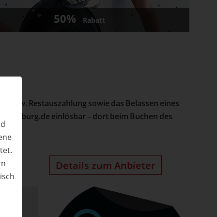
50%
Rabatt
Bar- bzw. Restauszahlung sowie das Belassen eines
lt-hamburg.de einlösbar – dort beim Buchen des
nd
ene
tet.
rn
Details zum Anbieter
nisch
n