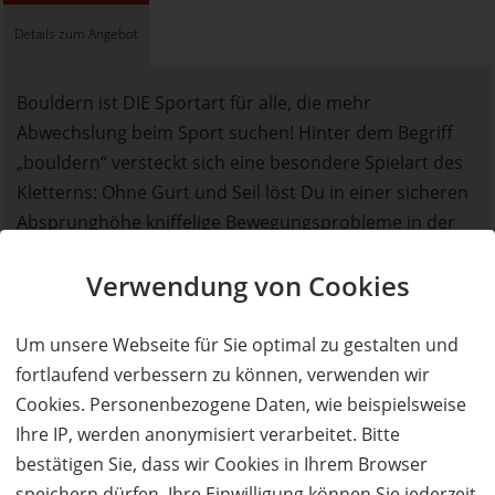
Details zum Angebot
Bouldern ist DIE Sportart für alle, die mehr
Abwechslung beim Sport suchen! Hinter dem Begriff
„bouldern“ versteckt sich eine besondere Spielart des
Kletterns: Ohne Gurt und Seil löst Du in einer sicheren
Absprunghöhe kniffelige Bewegungsprobleme in der
Vertikalen. Dicke Weichbodenmatten sorgen für eine
Verwendung von Cookies
sichere Landung.
Dabei trainierst Du nicht nur Deinen ganzen Körper,
Um unsere Webseite für Sie optimal zu gestalten und
sondern auch Dein Köpfchen. Bouldern ist eine sehr
fortlaufend verbessern zu können, verwenden wir
kommunikative Sportart und macht einfach
Cookies. Personenbezogene Daten, wie beispielsweise
unglaublich viel Spaß!
Ihre IP, werden anonymisiert verarbeitet. Bitte
bestätigen Sie, dass wir Cookies in Ihrem Browser
Bei uns findest Du Boulder in allen
speichern dürfen. Ihre Einwilligung können Sie jederzeit