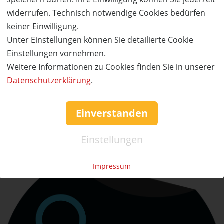
Schwierigkeitsstufen, einen separaten
widerrufen. Technisch notwendige Cookies bedürfen
Trainingsbereich, ein umfangreiches Kurs- und
keiner Einwilligung.
Eventprogramm und ein gemütliches Bistro zum
Unter Einstellungen können Sie detailierte Cookie
Entspannen und Kaffeetrinken. Für Kinder und
Einstellungen vornehmen.
Familien haben wir einen separaten Kinderbereich, in
Weitere Informationen zu Cookies finden Sie in unserer
dem die Kleinen nach Lust und Laune klettern können.
Datenschutzerklärung
.
Einverstanden
Details zum Anbieter
Einstellungen
Impressum