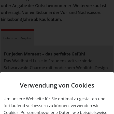
unter Angabe der Gutscheinnummer. Weiterverkauf ist
untersagt. Nur einlösbar in der Vor- und Nachsaison.
Einlösbar 3 Jahre ab Kaufdatum.
Details zum Angebot
Für jeden Moment – das perfekte Gefühl
Das Waldhotel Luise in Freudenstadt verbindet
Schwarzwald-Charme mit modernem Wohlfühl-Design.
Hier treffen Genuss, Natur und Gastlichkeit
aufeinander – für ehrliche Momente, die nachklingen.
Verwendung von Cookies
Eingebettet in die wunderschöne Natur des
Um unsere Webseite für Sie optimal zu gestalten und
heilklimatischen Kurortes Freudenstadt ist das Hotel
fortlaufend verbessern zu können, verwenden wir
der ideale Ausgangspunkt für Wanderungen, E-Bike-
Cookies. Personenbezogene Daten, wie beispielsweise