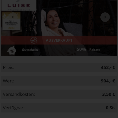
Next
AUSVERKAUFT
50%
Gutschein
Rabatt
Preis:
452,- €
Wert:
904,- €
Versandkosten:
3,50 €
Verfügbar:
0
St.