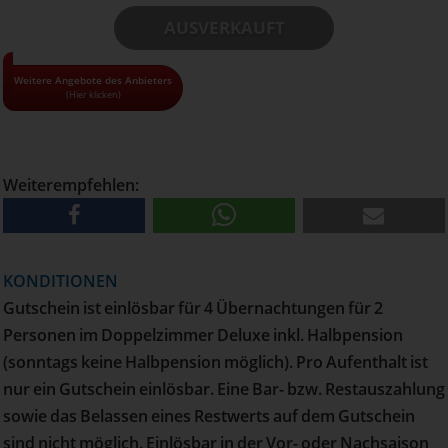
AUSVERKAUFT
• Alle Gutscheine und Tickets nur solange der Vorrat reicht!
Weitere Angebote des Anbieters
(Hier klicken)
• Pro Haushalt kann maximal 1 Gutschein bestellt werden
• Versand erfolgt per Post
Weiterempfehlen:
KONDITIONEN
Gutschein ist einlösbar für 4 Übernachtungen für 2
Personen im Doppelzimmer Deluxe inkl. Halbpension
(sonntags keine Halbpension möglich). Pro Aufenthalt ist
nur ein Gutschein einlösbar. Eine Bar- bzw. Restauszahlung
sowie das Belassen eines Restwerts auf dem Gutschein
sind nicht möglich. Einlösbar in der Vor- oder Nachsaison