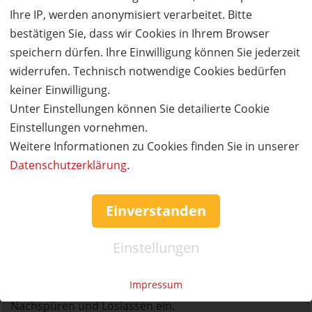
Touren oder gemütliche Spaziergänge im Wald.
Ihre IP, werden anonymisiert verarbeitet. Bitte
Gleichzeitig erreichen Sie in wenigen Minuten das
bestätigen Sie, dass wir Cookies in Ihrem Browser
Stadtzentrum mit dem Marktplatz, Cafés, Boutiquen
speichern dürfen. Ihre Einwilligung können Sie jederzeit
sowie Sehenswürdigkeiten wie die Stadtkirchen oder
widerrufen. Technisch notwendige Cookies bedürfen
den Fuchs- & Hase-Park.
keiner Einwilligung.
Unter Einstellungen können Sie detailierte Cookie
Im WaldSPA Luise erwartet Sie eine Oase der Ruhe:
Einstellungen vornehmen.
warme Hölzer, sanftes Licht, natürliche Materialien und
Weitere Informationen zu Cookies finden Sie in unserer
eine Atmosphäre, die Geborgenheit schenkt. Hier
Datenschutzerklärung
.
dreht sich alles um Ihr Wohlbefinden – mit individuell
abgestimmten Massagen, Kosmetikbehandlungen und
Einverstanden
Entspannungsritualen, die Körper und Geist
gleichermaßen verwöhnen. Genießen Sie die Finnische
Einstellungen
Sauna, die Infrarotkabine oder das Dampfbad mit
ätherischen Essenzen. Im Anschluss laden Liegezonen
Impressum
und der helle Ruheraum mit Waldblick zum
Nachspüren und Loslassen ein.