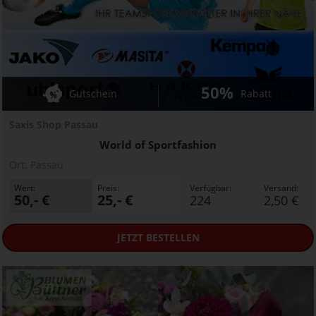
50%
Gutschein
Rabatt
Saxis Shop Passau
World of Sportfashion
Ort:
Passau
Wert:
Preis:
Verfügbar:
Versand:
50,- €
25,- €
224
2,50 €
JETZT
BESTELLEN