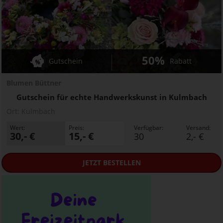
50%
Gutschein
Rabatt
Blumen Büttner
Gutschein für echte Handwerkskunst in Kulmbach
Ort:
Kulmbach
Wert:
Preis:
Verfügbar:
Versand:
30,- €
15,- €
30
2,- €
JETZT
BESTELLEN