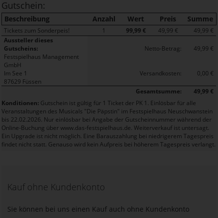
Gutschein:
Beschreibung
Anzahl
Wert
Preis
Summe
Tickets zum Sonderpeis!
1
99,99 €
49,99 €
49,99 €
Aussteller dieses
Gutscheins:
Netto-Betrag:
49,99 €
Festspielhaus Management
GmbH
Im See 1
Versandkosten:
0,00 €
87629 Füssen
Gesamtsumme:
49,99 €
Konditionen:
Gutschein ist gültig für 1 Ticket der PK 1. Einlösbar für alle
Veranstaltungen des Musicals "Die Päpstin" im Festspielhaus Neuschwanstein
bis 22.02.2026. Nur einlösbar bei Angabe der Gutscheinnummer während der
Online-Buchung über www.das-festspielhaus.de. Weiterverkauf ist untersagt.
Ein Upgrade ist nicht möglich. Eine Barauszahlung bei niedrigerem Tagespreis
findet nicht statt. Genauso wird kein Aufpreis bei höherem Tagespreis verlangt.
Kauf ohne Kundenkonto
Sie können bei uns einen Kauf auch ohne Kundenkonto