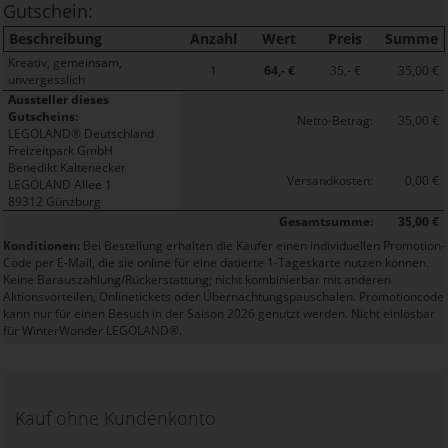
Gutschein:
Beschreibung
Anzahl
Wert
Preis
Summe
Kreativ, gemeinsam,
1
64,- €
35,- €
35,00 €
unvergesslich
Aussteller dieses
Gutscheins:
Netto-Betrag:
35,00 €
LEGOLAND® Deutschland
Freizeitpark GmbH
Benedikt Kaltenecker
Versandkosten:
0,00 €
LEGOLAND Allee 1
89312 Günzburg
Gesamtsumme:
35,00 €
Konditionen:
Bei Bestellung erhalten die Käufer einen individuellen Promotion-
Code per E-Mail, die sie online für eine datierte 1-Tageskarte nutzen können.
Keine Barauszahlung/Rückerstattung; nicht kombinierbar mit anderen
Aktionsvorteilen, Onlinetickets oder Übernachtungspauschalen. Promotioncode
kann nur für einen Besuch in der Saison 2026 genutzt werden. Nicht einlösbar
für WinterWonder LEGOLAND®.
Kauf ohne Kundenkonto