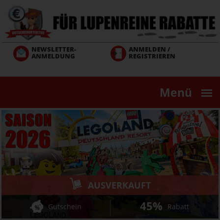
Direkt
zum
Inhalt
NEWSLETTER-
ANMELDEN /
ANMELDUNG
REGISTRIEREN
Menü
AUSVERKAUFT
45%
Gutschein
Rabatt