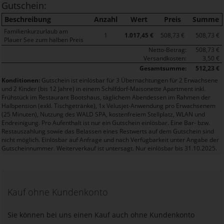
Gutschein:
Beschreibung
Anzahl
Wert
Preis
Summe
Familienkurzurlaub am
1
1.017,45 €
508,73 €
508,73 €
Plauer See zum halben Preis
Netto-Betrag:
508,73 €
Versandkosten:
3,50 €
Gesamtsumme:
512,23 €
Konditionen:
Gutschein ist einlösbar für 3 Übernachtungen für 2 Erwachsene
und 2 Kinder (bis 12 Jahre) in einem Schilfdorf-Maisonette Apartment inkl.
Frühstück im Restaurant Bootshaus, täglichem Abendessen im Rahmen der
Halbpension (exkl. Tischgetränke), 1x Velusjet-Anwendung pro Erwachsenem
(25 Minuten), Nutzung des WALD SPA, kostenfreiem Stellplatz, WLAN und
Endreinigung. Pro Aufenthalt ist nur ein Gutschein einlösbar. Eine Bar- bzw.
Restauszahlung sowie das Belassen eines Restwerts auf dem Gutschein sind
nicht möglich. Einlösbar auf Anfrage und nach Verfügbarkeit unter Angabe der
Gutscheinnummer. Weiterverkauf ist untersagt. Nur einlösbar bis 31.10.2025.
Kauf ohne Kundenkonto
Sie können bei uns einen Kauf auch ohne Kundenkonto