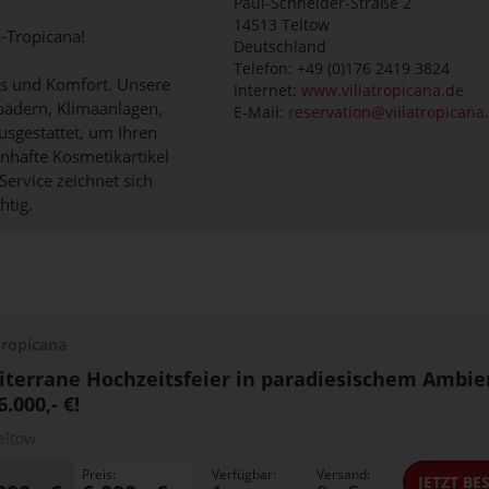
Paul-Schneider-Straße 2
14513
Teltow
-Tropicana!
Deutschland
Telefon: +49 (0)176 2419 3824
xus und Komfort. Unsere
Internet:
www.villatropicana.de
bädern, Klimaanlagen,
E-Mail:
reservation@villatropicana
gestattet, um Ihren
nhafte Kosmetikartikel
Service zeichnet sich
htig.
 Tropicana
terrane Hochzeitsfeier in paradiesischem Ambie
6.000,- €!
eltow
Preis:
Verfügbar:
Versand:
JETZT
BES