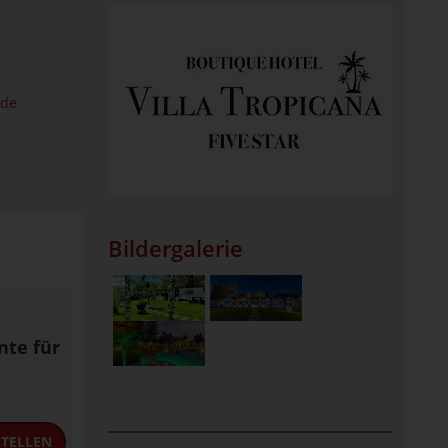
.de
Bildergalerie
nte für
TELLEN