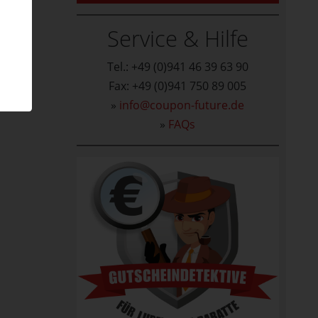
Service & Hilfe
Tel.: +49 (0)941 46 39 63 90
Fax: +49 (0)941 750 89 005
»
info@coupon-future.de
»
FAQs