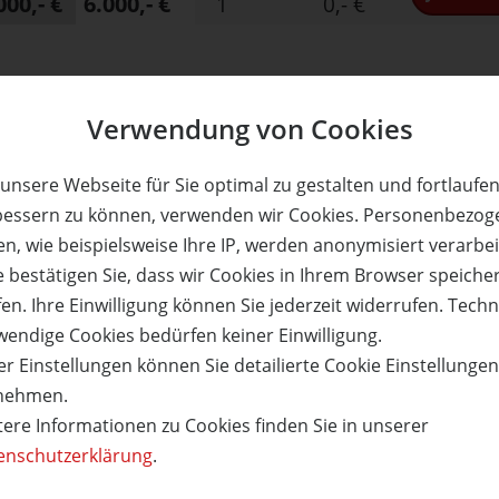
000,- €
6.000,- €
1
0,- €
Verwendung von Cookies
er - Suite & Spa
Das Aunhamer - Suite & Spa
chtungen für 2 Personen
3 Übernachtungen für 2 P
 Suite zum halben Preis!
in einer Suite zum halben
unsere Webseite für Sie optimal zu gestalten und fortlaufe
Adults only!
Adults only!
bessern zu können, verwenden wir Cookies. Personenbezog
n, wie beispielsweise Ihre IP, werden anonymisiert verarbei
e bestätigen Sie, dass wir Cookies in Ihrem Browser speiche
en. Ihre Einwilligung können Sie jederzeit widerrufen. Tech
68%
wendige Cookies bedürfen keiner Einwilligung.
reis:
Verfügbar:
Versand:
Wert:
Preis:
Verfügbar:
r Einstellungen können Sie detailierte Cookie Einstellunge
390,- €
592,- €
190,- €
12
3,50 €
11
nehmen.
ETAILS
JETZT
BESTELLEN
WEITERE DETAILS
JETZT
BE
tere Informationen zu Cookies finden Sie in unserer
enschutzerklärung
.