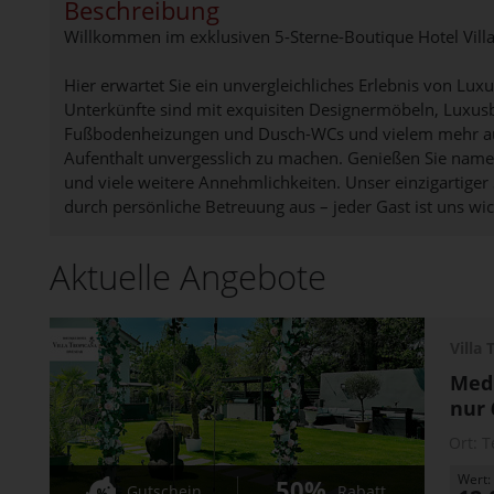
Beschreibung
Willkommen im exklusiven 5-Sterne-Boutique Hotel Villa
Hier erwartet Sie ein unvergleichliches Erlebnis von Lu
Unterkünfte sind mit exquisiten Designermöbeln, Luxus
Fußbodenheizungen und Dusch-WCs und vielem mehr aus
Aufenthalt unvergesslich zu machen. Genießen Sie name
und viele weitere Annehmlichkeiten. Unser einzigartiger 
durch persönliche Betreuung aus – jeder Gast ist uns wic
Aktuelle Angebote
Villa
Medi
nur 
Ort:
T
Wert:
50%
Gutschein
Rabatt