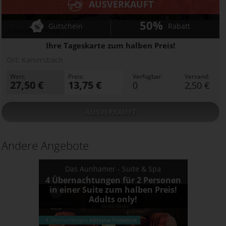
AUSVERKAUFT
50%
Gutschein
Rabatt
Schwaben Park
Ihre Tageskarte zum halben Preis!
Ort:
Kaisersbach
Wert:
Preis:
Verfügbar:
Versand:
27,50 €
13,75 €
0
2,50 €
AUSVERKAUFT
Andere Angebote
Das Aunhamer - Suite & Spa
4 Übernachtungen für 2 Personen
in einer Suite zum halben Preis!
Adults only!