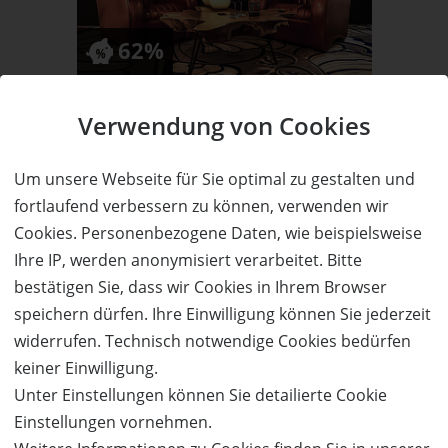
62%
Wert:
Preis:
Verfügbar:
Versand:
764,- €
290,- €
12
3,50 €
Verwendung von Cookies
WEITERE DETAILS
JETZT
BESTELLEN
Um unsere Webseite für Sie optimal zu gestalten und
fortlaufend verbessern zu können, verwenden wir
Cookies. Personenbezogene Daten, wie beispielsweise
Das Aunhamer - Suite & Spa
Ihre IP, werden anonymisiert verarbeitet. Bitte
5 Übernachtungen für 2 Personen
in einer Suite zum halben Preis!
bestätigen Sie, dass wir Cookies in Ihrem Browser
Adults only!
speichern dürfen. Ihre Einwilligung können Sie jederzeit
widerrufen. Technisch notwendige Cookies bedürfen
keiner Einwilligung.
Unter Einstellungen können Sie detailierte Cookie
58%
Einstellungen vornehmen.
Wert:
Preis:
Verfügbar:
Versand: