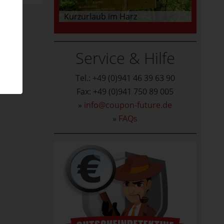
Kurzurlaub im Harz
Service & Hilfe
Tel.: +49 (0)941 46 39 63 90
Fax: +49 (0)941 750 89 005
»
info@coupon-future.de
»
FAQs