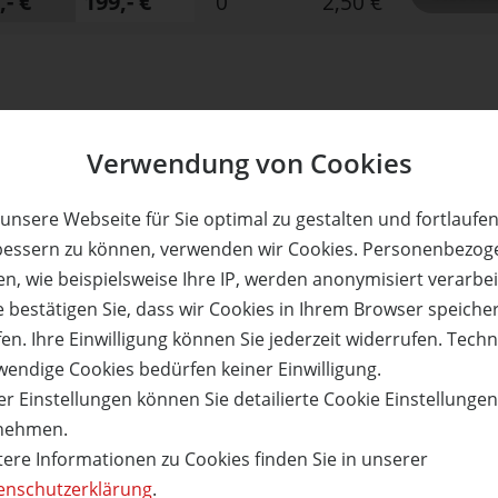
,- €
199,- €
0
2,50 €
er - Suite & Spa
Das Aunhamer - Suite & Spa
Verwendung von Cookies
chtungen für 2 Personen
3 Übernachtungen für 2 P
 Suite zum halben Preis!
in einer Suite zum halben
Adults only!
Adults only!
unsere Webseite für Sie optimal zu gestalten und fortlaufe
bessern zu können, verwenden wir Cookies. Personenbezog
n, wie beispielsweise Ihre IP, werden anonymisiert verarbei
e bestätigen Sie, dass wir Cookies in Ihrem Browser speiche
68%
en. Ihre Einwilligung können Sie jederzeit widerrufen. Tech
wendige Cookies bedürfen keiner Einwilligung.
reis:
Verfügbar:
Versand:
Wert:
Preis:
Verfügbar:
290,- €
592,- €
190,- €
12
3,50 €
6
r Einstellungen können Sie detailierte Cookie Einstellunge
ETAILS
JETZT
BESTELLEN
WEITERE DETAILS
JETZT
BE
nehmen.
tere Informationen zu Cookies finden Sie in unserer
enschutzerklärung
.