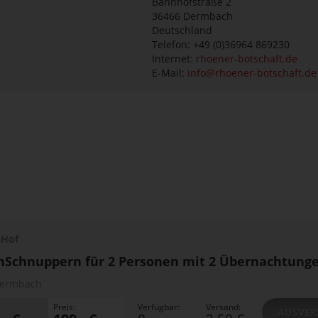
Bahnhofstraße 2
36466
Dermbach
Deutschland
Telefon: +49 (0)36964 869230
Internet:
rhoener-botschaft.de
E-Mail:
info@rhoener-botschaft.de
nHof
nSchnuppern für 2 Personen mit 2 Übernachtung
ermbach
Preis:
Verfügbar:
Versand:
AUSVER