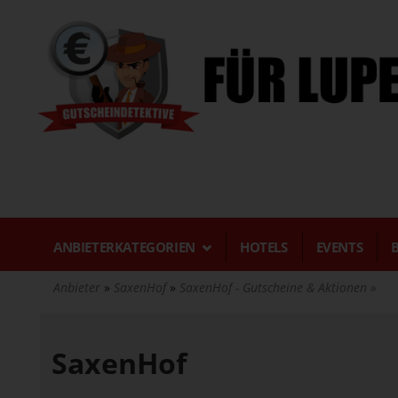
Direkt
zum
Inhalt
ANBIETERKATEGORIEN
HOTELS
EVENTS
Anbieter
SaxenHof
SaxenHof - Gutscheine & Aktionen
SaxenHof