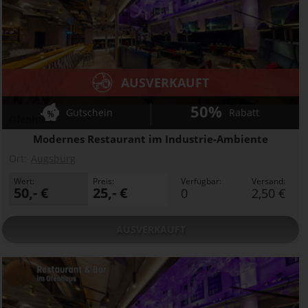
AUSVERKAUFT
50%
Gutschein
Rabatt
Ofenhaus
Modernes Restaurant im Industrie-Ambiente
Ort:
Augsburg
Wert:
Preis:
Verfügbar:
Versand:
50,- €
25,- €
0
2,50 €
AUSVERKAUFT