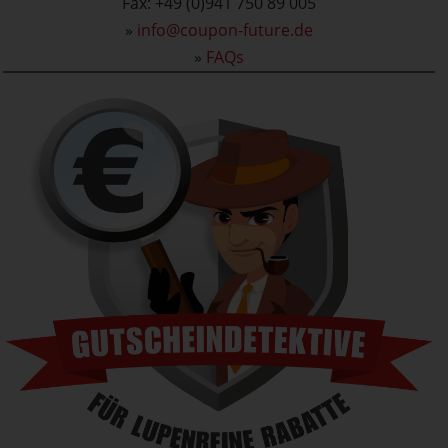
Fax: +49 (0)941 750 89 005
»
info@coupon-future.de
»
FAQs