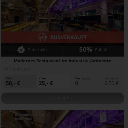
AUSVERKAUFT
50%
Gutschein
Rabatt
Ofenhaus
Modernes Restaurant im Industrie-Ambiente
Ort:
Augsburg
Wert:
Preis:
Verfügbar:
Versand:
50,- €
25,- €
0
2,50 €
AUSVERKAUFT