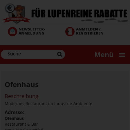
Direkt
zum
Inhalt
NEWSLETTER-
ANMELDEN /
ANMELDUNG
REGISTRIEREN
Menü
Ofenhaus
Beschreibung
Modernes Restaurant im Industrie-Ambiente
Adresse:
Ofenhaus
Restaurant & Bar
Am alten Gaswerk 8