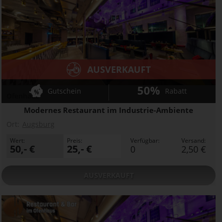
AUSVERKAUFT
50%
Gutschein
Rabatt
Ofenhaus
Modernes Restaurant im Industrie-Ambiente
Ort:
Augsburg
Wert:
Preis:
Verfügbar:
Versand:
50,- €
25,- €
0
2,50 €
AUSVERKAUFT