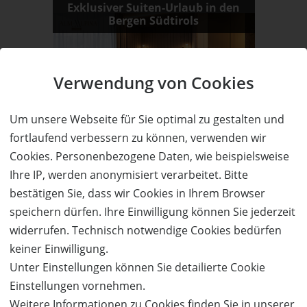
Exklusiver Suiten-Urlaub in den
Bergen Südtirols
Verwendung von Cookies
50%
Um unsere Webseite für Sie optimal zu gestalten und
Wert:
Preis:
Verfügbar:
Versand:
fortlaufend verbessern zu können, verwenden wir
900,- €
450,- €
6
3,50 €
Cookies. Personenbezogene Daten, wie beispielsweise
WEITERE DETAILS
JETZT
BESTELLEN
Ihre IP, werden anonymisiert verarbeitet. Bitte
bestätigen Sie, dass wir Cookies in Ihrem Browser
speichern dürfen. Ihre Einwilligung können Sie jederzeit
widerrufen. Technisch notwendige Cookies bedürfen
Hotel Luisenpark & Hotel Luise
3 Übernachtungen für 2 Personen
keiner Einwilligung.
an der Südlichen Weinstraße zum
Unter Einstellungen können Sie detailierte Cookie
halben Preis!
Einstellungen vornehmen.
Weitere Informationen zu Cookies finden Sie in unserer