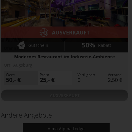
AUSVERKAUFT
50%
Gutschein
Rabatt
Ofenhaus
Modernes Restaurant im Industrie-Ambiente
Ort:
Augsburg
Wert:
Preis:
Verfügbar:
Versand:
50,- €
25,- €
0
2,50 €
AUSVERKAUFT
Andere Angebote
Alma Alpina Lodge