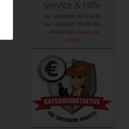
Service & Hilfe
Tel.: +49 (0)941 46 39 63 90
Fax: +49 (0)941 750 89 005
»
info@coupon-future.de
»
FAQs