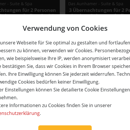
er - Suite & Spa
Das Aunhamer - Suite & Spa
chtungen für 2 Personen
3 Übernachtungen für 2 P
 Suite zum halben Preis!
in einer Suite zum halben
Adults only!
Adults only!
Verwendung von Cookies
unsere Webseite für Sie optimal zu gestalten und fortlaufe
68%
bessern zu können, verwenden wir Cookies. Personenbezog
n, wie beispielsweise Ihre IP, werden anonymisiert verarbei
reis:
Verfügbar:
Versand:
Wert:
Preis:
Verfügbar:
e bestätigen Sie, dass wir Cookies in Ihrem Browser speiche
390,- €
592,- €
190,- €
12
3,50 €
3
en. Ihre Einwilligung können Sie jederzeit widerrufen. Tech
ETAILS
JETZT
BESTELLEN
WEITERE DETAILS
JETZT
BE
wendige Cookies bedürfen keiner Einwilligung.
r Einstellungen können Sie detailierte Cookie Einstellunge
nehmen.
tere Informationen zu Cookies finden Sie in unserer
enschutzerklärung
.