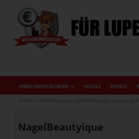
Direkt
zum
Inhalt
ANBIETERKATEGORIEN
HOTELS
EVENTS
Anbieter
NagelBeautyique
NagelBeautyique - Gutscheine 
NagelBeautyique