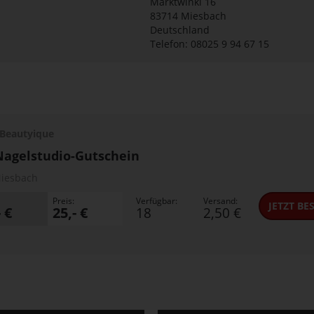
Marktwinkl 16
83714
Miesbach
Deutschland
Telefon: 08025 9 94 67 15
Beautyique
Nagelstudio-Gutschein
iesbach
Preis:
Verfügbar:
Versand:
JETZT
BES
- €
25,- €
18
2,50 €