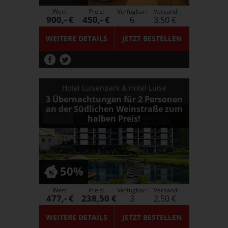
Wert:
Preis:
Verfügbar:
Versand:
900,- €
450,- €
6
3,50 €
WEITERE DETAILS
JETZT
BESTELLEN
Hotel Luisenpark & Hotel Luise
3 Übernachtungen für 2 Personen
an der Südlichen Weinstraße zum
halben Preis!
50%
Wert:
Preis:
Verfügbar:
Versand:
477,- €
238,50 €
3
2,50 €
WEITERE DETAILS
JETZT
BESTELLEN