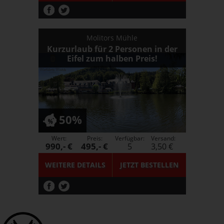
Molitors Mühle
Kurzurlaub für 2 Personen in der
Eifel zum halben Preis!
50%
Wert:
Preis:
Verfügbar:
Versand:
990,- €
495,- €
5
3,50 €
WEITERE DETAILS
JETZT
BESTELLEN