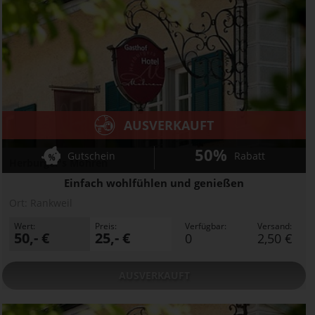
AUSVERKAUFT
50%
Gutschein
Rabatt
Herburger's Mohren
Einfach wohlfühlen und genießen
Ort:
Rankweil
Wert:
Preis:
Verfügbar:
Versand:
50,- €
25,- €
0
2,50 €
AUSVERKAUFT