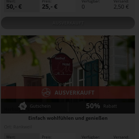
Wert:
Preis:
Verfügbar:
Versand:
50,- €
25,- €
0
2,50 €
AUSVERKAUFT
AUSVERKAUFT
50%
Gutschein
Rabatt
Herburger's Mohren
Einfach wohlfühlen und genießen
Ort:
Rankweil
Wert:
Preis:
Verfügbar:
Versand: