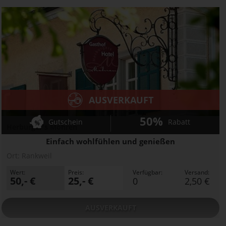
AUSVERKAUFT
50%
Gutschein
Rabatt
Herburger's Mohren
Einfach wohlfühlen und genießen
Ort:
Rankweil
Wert:
Preis:
Verfügbar:
Versand:
50,- €
25,- €
0
2,50 €
AUSVERKAUFT