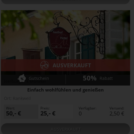
AUSVERKAUFT
50%
Gutschein
Rabatt
Herburger's Mohren
Einfach wohlfühlen und genießen
Ort:
Rankweil
Wert:
Preis:
Verfügbar:
Versand:
50,- €
25,- €
0
2,50 €
AUSVERKAUFT