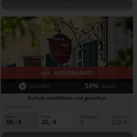
AUSVERKAUFT
AUSVERKAUFT
50%
Gutschein
Rabatt
Herburger's Mohren
Einfach wohlfühlen und genießen
Ort:
Rankweil
Wert:
Preis:
Verfügbar:
Versand:
50,- €
25,- €
0
2,50 €