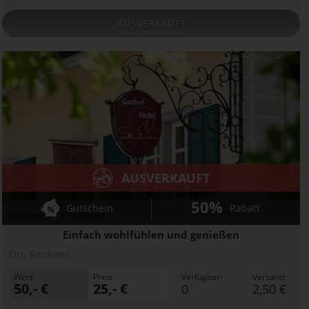
AUSVERKAUFT
AUSVERKAUFT
50%
Gutschein
Rabatt
Herburger's Mohren
Einfach wohlfühlen und genießen
Ort:
Rankweil
Wert:
Preis:
Verfügbar:
Versand:
50,- €
25,- €
0
2,50 €