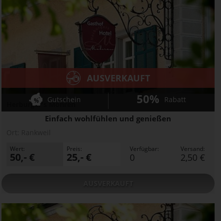
AUSVERKAUFT
50%
Gutschein
Rabatt
Herburger's Mohren
Einfach wohlfühlen und genießen
Ort:
Rankweil
Wert:
Preis:
Verfügbar:
Versand:
50,- €
25,- €
0
2,50 €
AUSVERKAUFT