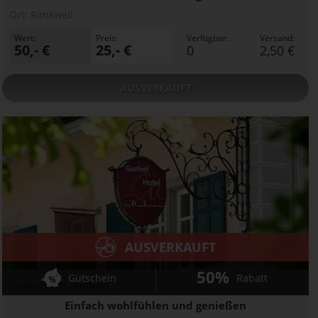
Ort:
Rankweil
Wert:
Preis:
Verfügbar:
Versand:
50,- €
25,- €
0
2,50 €
AUSVERKAUFT
AUSVERKAUFT
50%
Gutschein
Rabatt
Herburger's Mohren
Einfach wohlfühlen und genießen