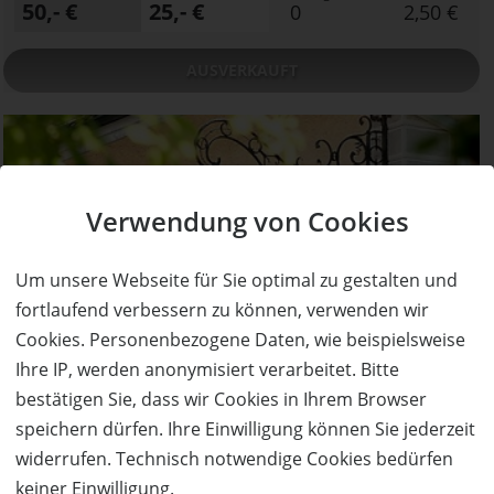
50,- €
25,- €
0
2,50 €
AUSVERKAUFT
Verwendung von Cookies
Um unsere Webseite für Sie optimal zu gestalten und
fortlaufend verbessern zu können, verwenden wir
AUSVERKAUFT
Cookies. Personenbezogene Daten, wie beispielsweise
50%
Gutschein
Rabatt
Ihre IP, werden anonymisiert verarbeitet. Bitte
Herburger's Mohren
bestätigen Sie, dass wir Cookies in Ihrem Browser
Einfach wohlfühlen und genießen
speichern dürfen. Ihre Einwilligung können Sie jederzeit
Ort:
Rankweil
widerrufen. Technisch notwendige Cookies bedürfen
Wert:
Preis:
Verfügbar:
Versand:
keiner Einwilligung.