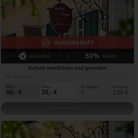
AUSVERKAUFT
50%
Gutschein
Rabatt
Herburger's Mohren
Einfach wohlfühlen und genießen
Ort:
Rankweil
Wert:
Preis:
Verfügbar:
Versand:
50,- €
25,- €
0
2,50 €
AUSVERKAUFT