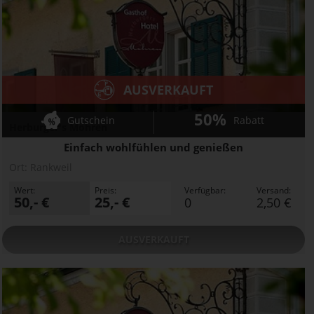
AUSVERKAUFT
50%
Gutschein
Rabatt
Herburger's Mohren
Einfach wohlfühlen und genießen
Ort:
Rankweil
Wert:
Preis:
Verfügbar:
Versand:
50,- €
25,- €
0
2,50 €
AUSVERKAUFT