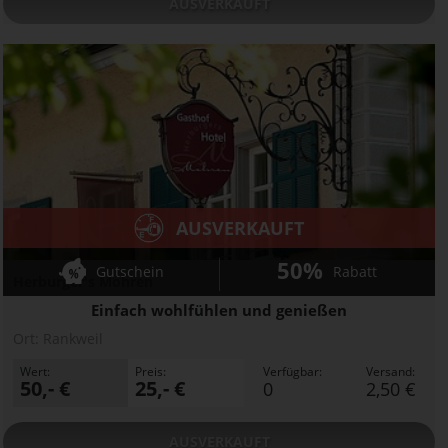
AUSVERKAUFT
AUSVERKAUFT
50%
Gutschein
Rabatt
Herburger's Mohren
Einfach wohlfühlen und genießen
Ort:
Rankweil
Wert:
Preis:
Verfügbar:
Versand:
50,- €
25,- €
0
2,50 €
AUSVERKAUFT