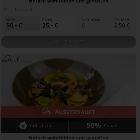
Einfach wohlfühlen und genießen
Ort:
Rankweil
Wert:
Preis:
Verfügbar:
Versand:
50,- €
25,- €
0
2,50 €
AUSVERKAUFT
AUSVERKAUFT
50%
Gutschein
Rabatt
Herburger's Mohren
Einfach wohlfühlen und genießen