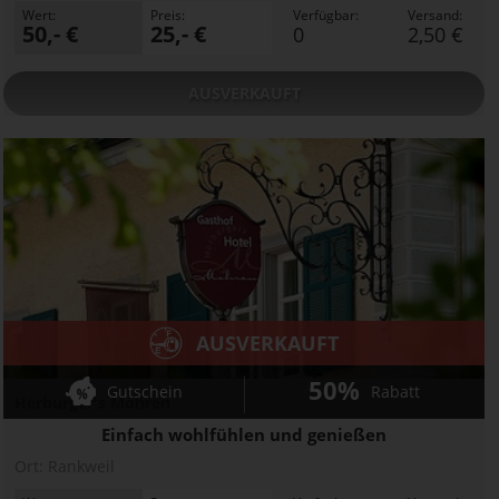
Wert:
Preis:
Verfügbar:
Versand:
50,- €
25,- €
0
2,50 €
AUSVERKAUFT
AUSVERKAUFT
50%
Gutschein
Rabatt
Herburger's Mohren
Einfach wohlfühlen und genießen
Ort:
Rankweil