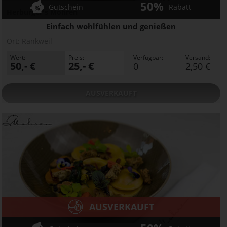
50%
Gutschein
Rabatt
Herburger's Mohren
Einfach wohlfühlen und genießen
Ort:
Rankweil
Wert:
Preis:
Verfügbar:
Versand:
50,- €
25,- €
0
2,50 €
AUSVERKAUFT
AUSVERKAUFT