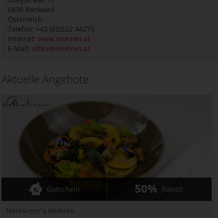
6830
Rankweil
Österreich
Telefon: +43 (0)5522 44275
Internet:
www.mohren.at
E-Mail:
office@mohren.at
Aktuelle Angebote
50%
Gutschein
Rabatt
Herburger's Mohren