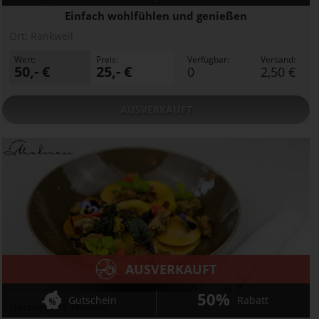
Einfach wohlfühlen und genießen
Ort:
Rankweil
Wert:
Preis:
Verfügbar:
Versand:
50,- €
25,- €
0
2,50 €
AUSVERKAUFT
AUSVERKAUFT
50%
Gutschein
Rabatt
Herburger's Mohren