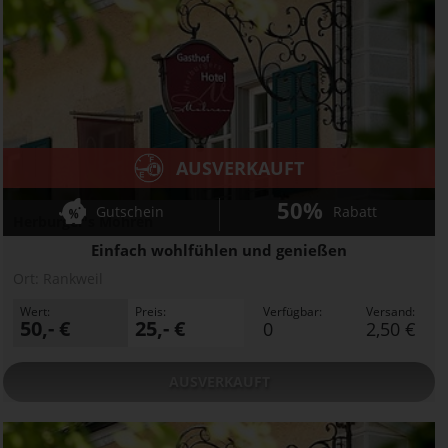
AUSVERKAUFT
50%
Gutschein
Rabatt
Herburger's Mohren
Einfach wohlfühlen und genießen
Ort:
Rankweil
Wert:
Preis:
Verfügbar:
Versand:
50,- €
25,- €
0
2,50 €
AUSVERKAUFT