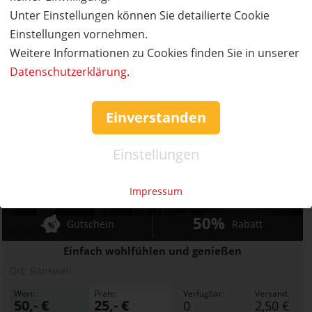
50,- €
25,- €
0
2,50 €
Unter Einstellungen können Sie detailierte Cookie
Einstellungen vornehmen.
AUSVERKAUFT
Weitere Informationen zu Cookies finden Sie in unserer
Datenschutzerklärung
.
Einverstanden
Einstellungen
Impressum
AUSVERKAUFT
50%
Gutschein
Rabatt
Herburger's Mohren
Einfach wohlfühlen und genießen
Ort:
Rankweil
Wert:
Preis:
Verfügbar:
Versand:
50,- €
25,- €
0
2,50 €