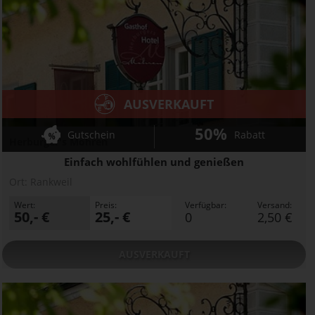
AUSVERKAUFT
50%
Gutschein
Rabatt
Herburger's Mohren
Einfach wohlfühlen und genießen
Ort:
Rankweil
Wert:
Preis:
Verfügbar:
Versand:
50,- €
25,- €
0
2,50 €
AUSVERKAUFT