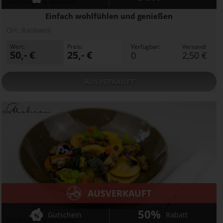
Herburger's Mohren
Einfach wohlfühlen und genießen
Ort:
Rankweil
Wert:
Preis:
Verfügbar:
Versand:
50,- €
25,- €
0
2,50 €
AUSVERKAUFT
AUSVERKAUFT
50%
Gutschein
Rabatt
Herburger's Mohren