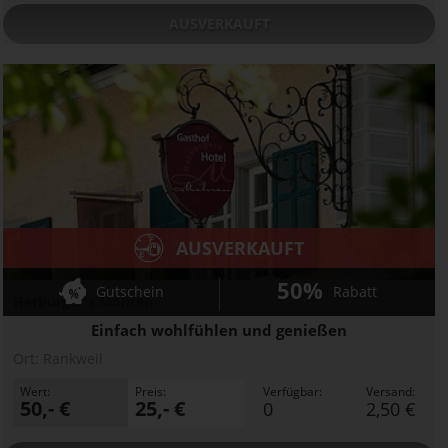
AUSVERKAUFT
AUSVERKAUFT
50%
Gutschein
Rabatt
Herburger's Mohren
Einfach wohlfühlen und genießen
Ort:
Rankweil
Wert:
Preis:
Verfügbar:
Versand:
50,- €
25,- €
0
2,50 €