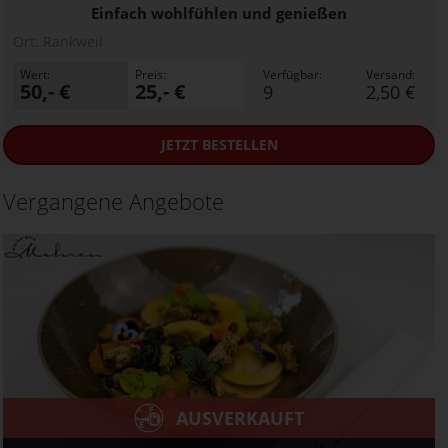
Einfach wohlfühlen und genießen
Ort:
Rankweil
Wert:
Preis:
Verfügbar:
Versand:
50,- €
25,- €
9
2,50 €
JETZT
BESTELLEN
Vergangene Angebote
AUSVERKAUFT