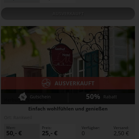
AUSVERKAUFT
AUSVERKAUFT
50%
Gutschein
Rabatt
Herburger's Mohren
Einfach wohlfühlen und genießen
Ort:
Rankweil
Wert:
Preis:
Verfügbar:
Versand:
50,- €
25,- €
0
2,50 €