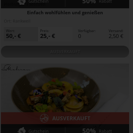
50%
Gutschein
Rabatt
Herburger's Mohren
Einfach wohlfühlen und genießen
Ort:
Rankweil
Wert:
Preis:
Verfügbar:
Versand:
50,- €
25,- €
0
2,50 €
AUSVERKAUFT
AUSVERKAUFT
50%
Gutschein
Rabatt