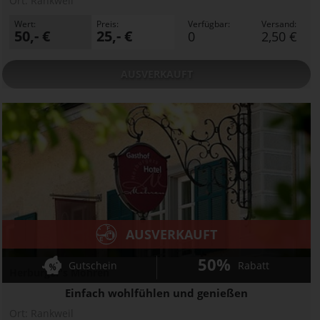
Ort:
Rankweil
Wert:
Preis:
Verfügbar:
Versand:
50,- €
25,- €
0
2,50 €
AUSVERKAUFT
AUSVERKAUFT
50%
Gutschein
Rabatt
Herburger's Mohren
Einfach wohlfühlen und genießen
Ort:
Rankweil