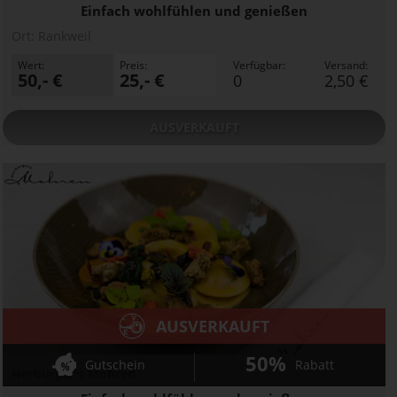
Einfach wohlfühlen und genießen
Ort:
Rankweil
Wert:
Preis:
Verfügbar:
Versand:
50,- €
25,- €
0
2,50 €
AUSVERKAUFT
AUSVERKAUFT
50%
Gutschein
Rabatt
Herburger's Mohren