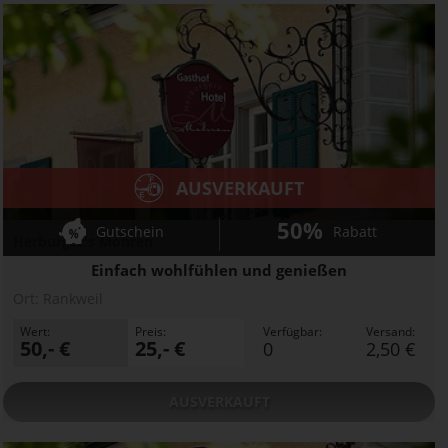
AUSVERKAUFT
50%
Gutschein
Rabatt
Herburger's Mohren
Einfach wohlfühlen und genießen
Ort:
Rankweil
Wert:
Preis:
Verfügbar:
Versand:
50,- €
25,- €
0
2,50 €
AUSVERKAUFT