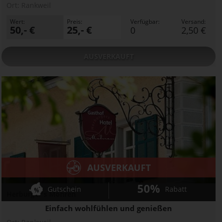
Ort:
Rankweil
Wert:
Preis:
Verfügbar:
Versand:
50,- €
25,- €
0
2,50 €
AUSVERKAUFT
AUSVERKAUFT
50%
Gutschein
Rabatt
Herburger's Mohren
Einfach wohlfühlen und genießen