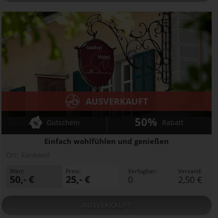
AUSVERKAUFT
50%
Gutschein
Rabatt
Herburger's Mohren
Einfach wohlfühlen und genießen
Ort:
Rankweil
Wert:
Preis:
Verfügbar:
Versand:
50,- €
25,- €
0
2,50 €
AUSVERKAUFT