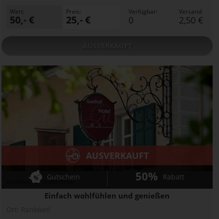
Wert:
Preis:
Verfügbar:
Versand:
50,- €
25,- €
0
2,50 €
AUSVERKAUFT
AUSVERKAUFT
50%
Gutschein
Rabatt
Herburger's Mohren
Einfach wohlfühlen und genießen
Ort:
Rankweil