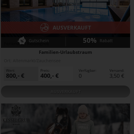
AUSVERKAUFT
50%
Gutschein
Rabatt
Ferienwelt Kesselgrub
Familien-Urlaubstraum
Ort:
Altenmarkt/Zauchensee
Wert:
Preis:
Verfügbar:
Versand:
800,- €
400,- €
0
3,50 €
AUSVERKAUFT