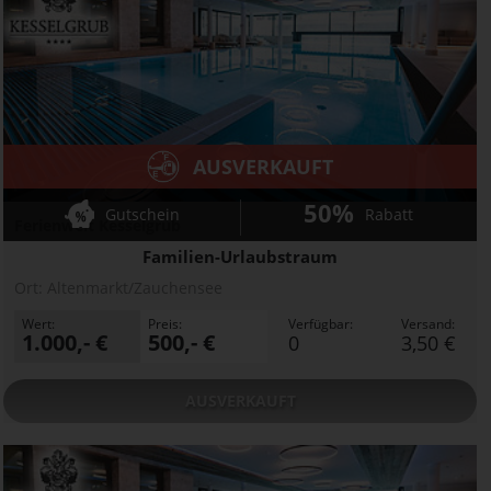
AUSVERKAUFT
50%
Gutschein
Rabatt
Ferienwelt Kesselgrub
Familien-Urlaubstraum
Ort:
Altenmarkt/Zauchensee
Wert:
Preis:
Verfügbar:
Versand:
1.000,- €
500,- €
0
3,50 €
AUSVERKAUFT