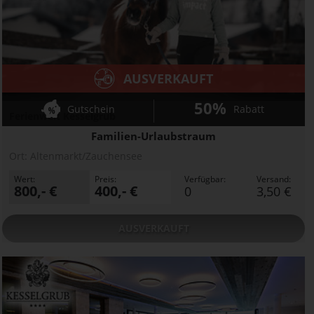
AUSVERKAUFT
50%
Gutschein
Rabatt
Ferienwelt Kesselgrub
Familien-Urlaubstraum
Ort:
Altenmarkt/Zauchensee
Wert:
Preis:
Verfügbar:
Versand:
800,- €
400,- €
0
3,50 €
AUSVERKAUFT