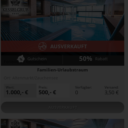
AUSVERKAUFT
50%
Gutschein
Rabatt
Ferienwelt Kesselgrub
Familien-Urlaubstraum
Ort:
Altenmarkt/Zauchensee
Wert:
Preis:
Verfügbar:
Versand:
1.000,- €
500,- €
0
3,50 €
AUSVERKAUFT