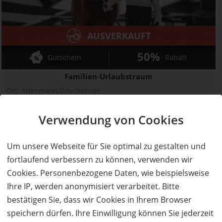
AUSVERKAUFT
50%
Gutschein
Rabatt
Ferienwelt Kesselgrub
Familien-Urlaubstraum
Ort:
Altenmarkt/Zauchensee
Wert:
Preis:
Verfügbar:
Versand:
900,- €
450,- €
0
3,50 €
Verwendung von Cookies
AUSVERKAUFT
Um unsere Webseite für Sie optimal zu gestalten und
fortlaufend verbessern zu können, verwenden wir
Cookies. Personenbezogene Daten, wie beispielsweise
Ihre IP, werden anonymisiert verarbeitet. Bitte
bestätigen Sie, dass wir Cookies in Ihrem Browser
speichern dürfen. Ihre Einwilligung können Sie jederzeit