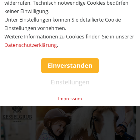
widerrufen. Technisch notwendige Cookies bedürfen
keiner Einwilligung.
AUSVERKAUFT
Unter Einstellungen können Sie detailierte Cookie
Einstellungen vornehmen.
50%
Gutschein
Rabatt
Weitere Informationen zu Cookies finden Sie in unserer
Ferienwelt Kesselgrub
Datenschutzerklärung
.
Familien-Urlaubstraum
Ort:
Altenmarkt/Zauchensee
Einverstanden
Wert:
Preis:
Verfügbar:
Versand:
800,- €
400,- €
0
3,50 €
Einstellungen
AUSVERKAUFT
Impressum