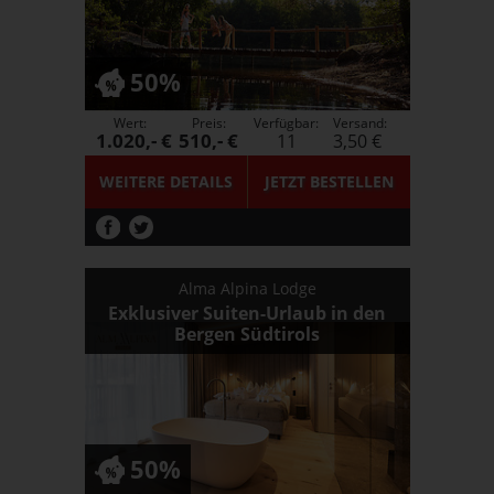
50%
Wert:
Preis:
Verfügbar:
Versand:
1.020,- €
510,- €
11
3,50 €
WEITERE DETAILS
JETZT
BESTELLEN
Alma Alpina Lodge
Exklusiver Suiten-Urlaub in den
Bergen Südtirols
50%