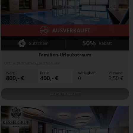
AUSVERKAUFT
50%
Gutschein
Rabatt
Ferienwelt Kesselgrub
Familien-Urlaubstraum
Ort:
Altenmarkt/Zauchensee
Wert:
Preis:
Verfügbar:
Versand:
800,- €
400,- €
0
3,50 €
AUSVERKAUFT