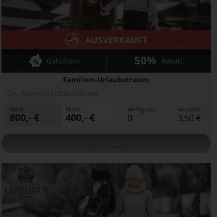
AUSVERKAUFT
50%
Gutschein
Rabatt
Ferienwelt Kesselgrub
Familien-Urlaubstraum
Ort:
Altenmarkt/Zauchensee
Wert:
Preis:
Verfügbar:
Versand:
800,- €
400,- €
0
3,50 €
AUSVERKAUFT