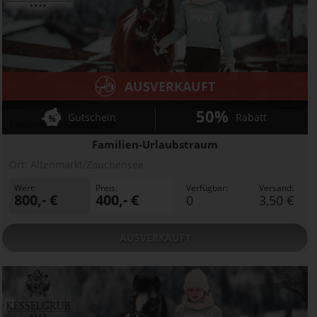
AUSVERKAUFT
50%
Gutschein
Rabatt
Ferienwelt Kesselgrub
Familien-Urlaubstraum
Ort:
Altenmarkt/Zauchensee
Wert:
Preis:
Verfügbar:
Versand:
800,- €
400,- €
0
3,50 €
AUSVERKAUFT