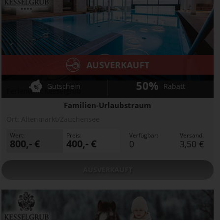
AUSVERKAUFT
50%
Gutschein
Rabatt
Ferienwelt Kesselgrub
Familien-Urlaubstraum
Ort:
Altenmarkt/Zauchensee
Wert:
Preis:
Verfügbar:
Versand:
800,- €
400,- €
0
3,50 €
AUSVERKAUFT