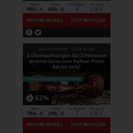
Wert:
Preis:
Verfügbar:
Versand:
900,- €
450,- €
6
3,50 €
WEITERE DETAILS
JETZT
BESTELLEN
Das Aunhamer - Suite & Spa
4 Übernachtungen für 2 Personen
in einer Suite zum halben Preis!
Adults only!
62%
Wert:
Preis:
Verfügbar:
Versand:
764,- €
290,- €
7
3,50 €
WEITERE DETAILS
JETZT
BESTELLEN