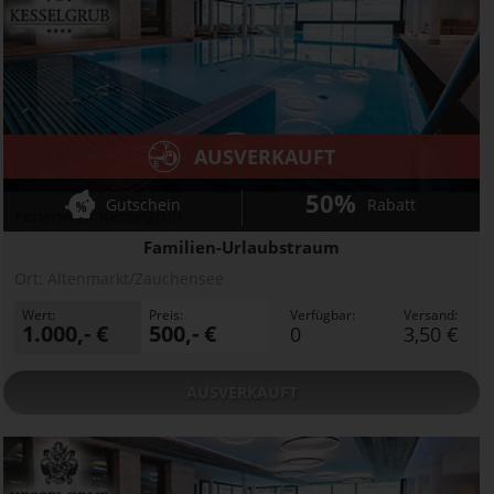
AUSVERKAUFT
50%
Gutschein
Rabatt
Ferienwelt Kesselgrub
Familien-Urlaubstraum
Ort:
Altenmarkt/Zauchensee
Wert:
Preis:
Verfügbar:
Versand:
1.000,- €
500,- €
0
3,50 €
AUSVERKAUFT