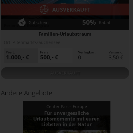
AUSVERKAUFT
50%
Gutschein
Rabatt
Ferienwelt Kesselgrub
Familien-Urlaubstraum
Ort:
Altenmarkt/Zauchensee
Wert:
Preis:
Verfügbar:
Versand:
1.000,- €
500,- €
0
3,50 €
AUSVERKAUFT
Andere Angebote
Center Parcs Europe
Für unvergessliche
Urlaubsmomente mit euren
Liebsten in der Natur