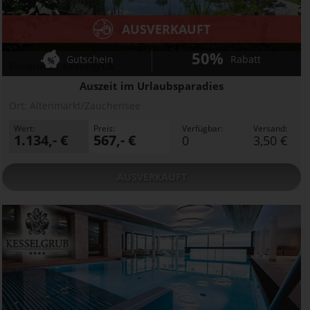
AUSVERKAUFT
50%
Gutschein
Rabatt
Ferienwelt Kesselgrub
Auszeit im Urlaubsparadies
Ort:
Altenmarkt/Zauchensee
Wert:
Preis:
Verfügbar:
Versand:
1.134,- €
567,- €
0
3,50 €
AUSVERKAUFT