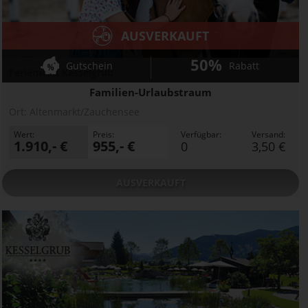
AUSVERKAUFT
50%
Gutschein
Rabatt
Ferienwelt Kesselgrub
Familien-Urlaubstraum
Ort:
Altenmarkt/Zauchensee
Wert:
Preis:
Verfügbar:
Versand:
1.910,- €
955,- €
0
3,50 €
AUSVERKAUFT