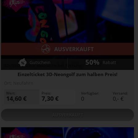
AUSVERKAUFT
50%
Gutschein
Rabatt
3D-NEONGOLF Neufahrn bei Freising
Einzelticket 3D-Neongolf zum halben Preis!
Ort:
Neufahrn
Wert:
Preis:
Verfügbar:
Versand:
14,60 €
7,30 €
0
0,- €
AUSVERKAUFT