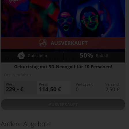
AUSVERKAUFT
50%
Gutschein
Rabatt
3D-NEONGOLF Neufahrn bei Freising
Geburtstag mit 3D-Neongolf für 10 Personen!
Ort:
Neufahrn
Wert:
Preis:
Verfügbar:
Versand:
229,- €
114,50 €
0
2,50 €
AUSVERKAUFT
Andere Angebote