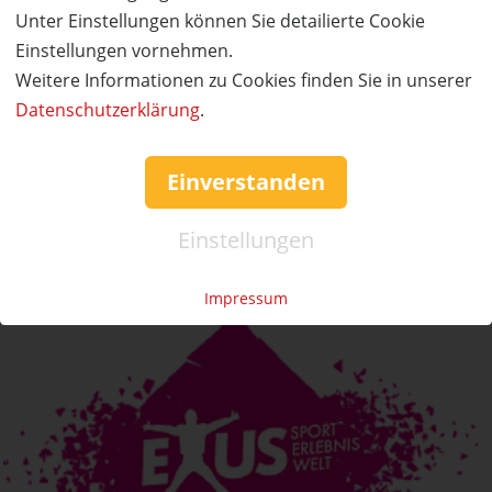
Unter Einstellungen können Sie detailierte Cookie
Wert:
Preis:
Verfügbar:
Versand:
Einstellungen vornehmen.
990,- €
495,- €
5
3,50 €
Weitere Informationen zu Cookies finden Sie in unserer
WEITERE DETAILS
JETZT
BESTELLEN
Datenschutzerklärung
.
Einverstanden
Einstellungen
Impressum