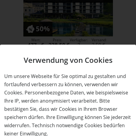
50%
Wert:
Preis:
Verfügbar:
Versand:
477,- €
238,50 €
3
2,50 €
WEITERE DETAILS
JETZT
BESTELLEN
Verwendung von Cookies
Um unsere Webseite für Sie optimal zu gestalten und
fortlaufend verbessern zu können, verwenden wir
Molitors Mühle
Kurzurlaub für 2 Personen in der
Cookies. Personenbezogene Daten, wie beispielsweise
Eifel zum halben Preis!
Ihre IP, werden anonymisiert verarbeitet. Bitte
bestätigen Sie, dass wir Cookies in Ihrem Browser
speichern dürfen. Ihre Einwilligung können Sie jederzeit
widerrufen. Technisch notwendige Cookies bedürfen
keiner Einwilligung.
50%